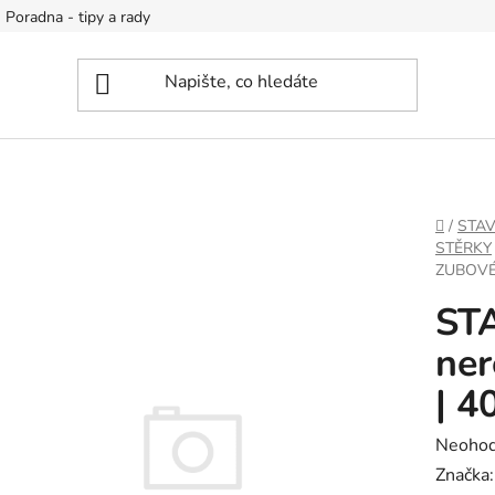
Poradna - tipy a rady
DOMŮ
/
STA
STĚRKY
ZUBOVÉ
ST
ne
| 4
Průměr
Neoho
hodnoc
Značka