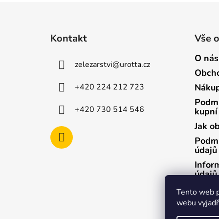
Z
á
Kontakt
Vše 
p
a
O nás
zelezarstvi
@
urotta.cz
t
Obcho
í
+420 224 212 723
Nákup
Podmí
+420 730 514 546
kupní
Jak o
Podmí
údajů
Infor
údajů
Infor
Tento web p
údajů
webu vyjadřu