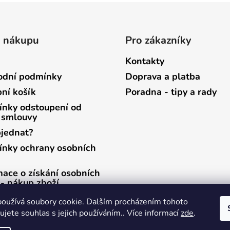
o nákupu
Pro zákazníky
Kontakty
dní podmínky
Doprava a platba
ní košík
Poradna - tipy a rady
nky odstoupení od
 smlouvy
bjednat?
nky ochrany osobních
mace o získání osobních
 - nákup zboží
mace o získání osobních
oužívá soubory cookie. Dalším procházením tohoto
 - zasílání newsletterů
jete souhlas s jejich používáním.. Více informací
zde
.