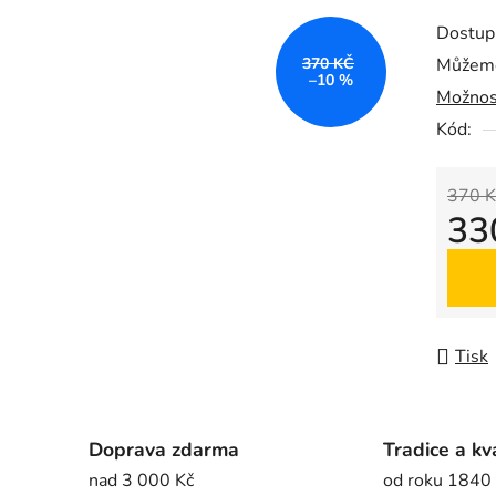
produk
Dostup
je
370 KČ
Můžeme
0,0
–10 %
Možnos
z
5
Kód:
hvězdič
370 K
33
Měrná
Tisk
Doprava zdarma
Tradice a kv
nad 3 000 Kč
od roku 1840