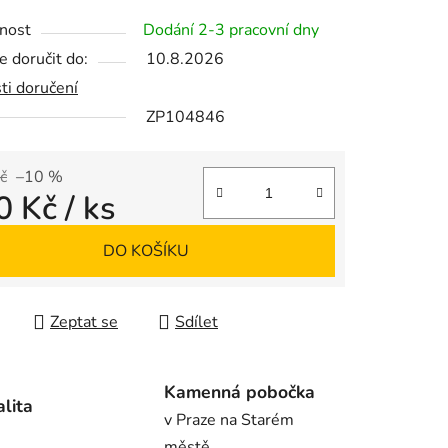
tu
nost
Dodání 2-3 pracovní dny
 doručit do:
10.8.2026
ti doručení
ZP104846
ek.
č
–10 %
0 Kč
/ ks
 cena:
DO KOŠÍKU
Zeptat se
Sdílet
Kamenná pobočka
alita
v Praze na Starém
městě