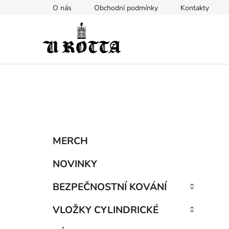
Přejít
O nás
Obchodní podmínky
Kontakty
na
obsah
P
K
Přeskočit
MERCH
a
kategorie
o
t
s
NOVINKY
e
t
g
BEZPEČNOSTNÍ KOVÁNÍ
r
o
a
r
VLOŽKY CYLINDRICKÉ
i
n
e