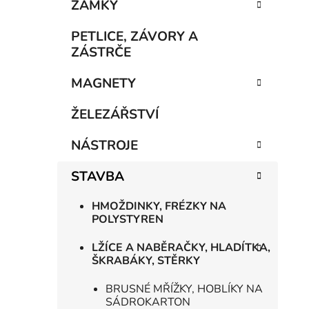
n
ZÁMKY
í
p
PETLICE, ZÁVORY A
a
ZÁSTRČE
n
MAGNETY
e
l
ŽELEZÁŘSTVÍ
NÁSTROJE
STAVBA
HMOŽDINKY, FRÉZKY NA
POLYSTYREN
LŽÍCE A NABĚRAČKY, HLADÍTKA,
ŠKRABÁKY, STĚRKY
BRUSNÉ MŘÍŽKY, HOBLÍKY NA
SÁDROKARTON