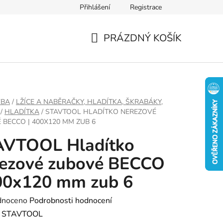
Přihlášení
Registrace
PRÁZDNÝ KOŠÍK
NÁKUPNÍ
KOŠÍK
VBA
/
LŽÍCE A NABĚRAČKY, HLADÍTKA, ŠKRABÁKY,
/
HLADÍTKA
/
STAVTOOL HLADÍTKO NEREZOVÉ
 BECCO | 400X120 MM ZUB 6
AVTOOL Hladítko
rezové zubové BECCO
00x120 mm zub 6
né
dnoceno
Podrobnosti hodnocení
ení
:
STAVTOOL