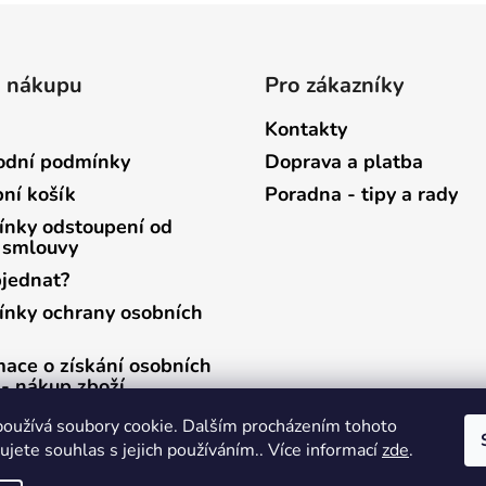
o nákupu
Pro zákazníky
Kontakty
dní podmínky
Doprava a platba
ní košík
Poradna - tipy a rady
nky odstoupení od
 smlouvy
bjednat?
nky ochrany osobních
mace o získání osobních
 - nákup zboží
mace o získání osobních
oužívá soubory cookie. Dalším procházením tohoto
 - zasílání newsletterů
jete souhlas s jejich používáním.. Více informací
zde
.