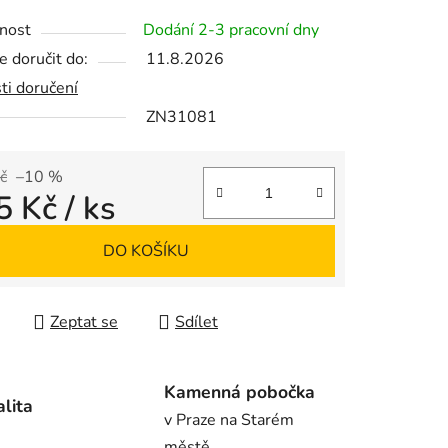
tu
nost
Dodání 2-3 pracovní dny
 doručit do:
11.8.2026
ti doručení
ZN31081
ek.
č
–10 %
5 Kč
/ ks
 cena:
DO KOŠÍKU
Zeptat se
Sdílet
Kamenná pobočka
alita
v Praze na Starém
městě