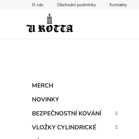
Přejít
O nás
Obchodní podmínky
Kontakty
na
obsah
P
K
Přeskočit
MERCH
a
kategorie
o
t
s
NOVINKY
e
t
g
BEZPEČNOSTNÍ KOVÁNÍ
r
o
a
r
VLOŽKY CYLINDRICKÉ
i
n
e