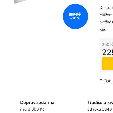
produk
Dostup
je
250 KČ
Můžeme
0,0
–10 %
Možnos
z
5
Kód:
hvězdič
250 K
22
Měrná
Tisk
Doprava zdarma
Tradice a kv
nad 3 000 Kč
od roku 1840