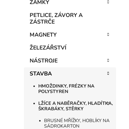
n
ZÁMKY
í
p
PETLICE, ZÁVORY A
a
ZÁSTRČE
n
MAGNETY
e
l
ŽELEZÁŘSTVÍ
NÁSTROJE
STAVBA
HMOŽDINKY, FRÉZKY NA
POLYSTYREN
LŽÍCE A NABĚRAČKY, HLADÍTKA,
ŠKRABÁKY, STĚRKY
BRUSNÉ MŘÍŽKY, HOBLÍKY NA
SÁDROKARTON