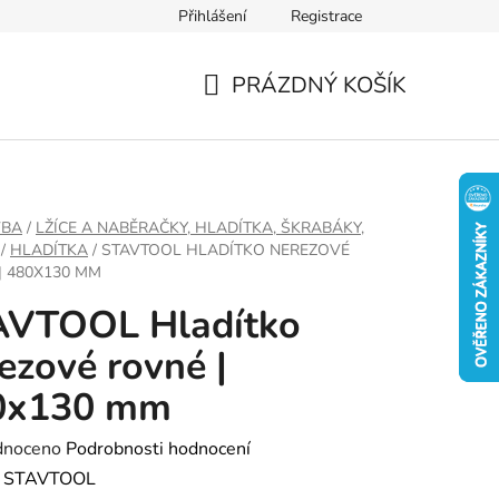
Přihlášení
Registrace
PRÁZDNÝ KOŠÍK
NÁKUPNÍ
KOŠÍK
VBA
/
LŽÍCE A NABĚRAČKY, HLADÍTKA, ŠKRABÁKY,
/
HLADÍTKA
/
STAVTOOL HLADÍTKO NEREZOVÉ
| 480X130 MM
AVTOOL Hladítko
ezové rovné |
0x130 mm
né
dnoceno
Podrobnosti hodnocení
ení
:
STAVTOOL