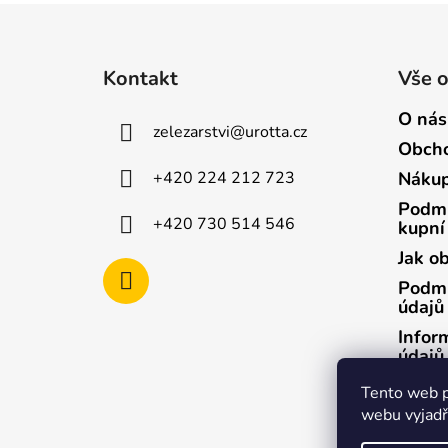
Z
á
Kontakt
Vše 
p
a
O nás
zelezarstvi
@
urotta.cz
t
Obcho
í
+420 224 212 723
Nákup
Podmí
+420 730 514 546
kupní
Jak o
Podmí
údajů
Infor
údajů
Infor
Tento web p
údajů
webu vyjadřu