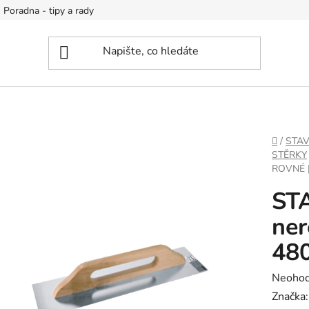
Poradna - tipy a rady
DOMŮ
/
STA
STĚRKY
ROVNÉ 
ST
ner
48
Průměr
Neoho
hodnoc
Značka