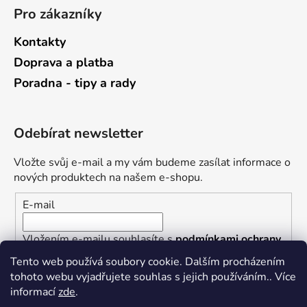
Pro zákazníky
Kontakty
Doprava a platba
Poradna - tipy a rady
Odebírat newsletter
Vložte svůj e-mail a my vám budeme zasílat informace o
nových produktech na našem e-shopu.
E-mail
Vložením e-mailu souhlasíte s
podmínkami ochrany
osobních údajů
Tento web používá soubory cookie. Dalším procházením
tohoto webu vyjadřujete souhlas s jejich používáním.. Více
PŘIHLÁSIT SE
informací
zde
.