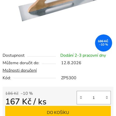
186 KČ
–10 %
Dostupnost
Dodání 2-3 pracovní dny
Můžeme doručit do:
12.8.2026
Možnosti doručení
Kód:
ZP5300
186 Kč
–10 %
167 Kč
/ ks
Měrná cena:
DO KOŠÍKU