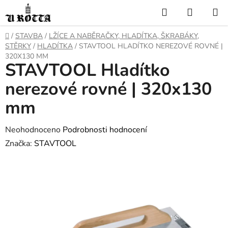
Přejít
Hledat
NÁKUP
na
KOŠÍK
obsah
DOMŮ
/
STAVBA
/
LŽÍCE A NABĚRAČKY, HLADÍTKA, ŠKRABÁKY,
STĚRKY
/
HLADÍTKA
/
STAVTOOL HLADÍTKO NEREZOVÉ ROVNÉ |
320X130 MM
STAVTOOL Hladítko
nerezové rovné | 320x130
mm
Průměrné
Neohodnoceno
Podrobnosti hodnocení
hodnocení
Značka:
STAVTOOL
produktu
je
0,0
z
5
hvězdiček.