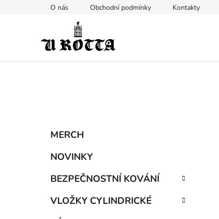
Přejít
O nás
Obchodní podmínky
Kontakty
na
obsah
P
K
Přeskočit
MERCH
a
kategorie
o
t
s
NOVINKY
e
t
g
BEZPEČNOSTNÍ KOVÁNÍ
r
o
a
r
VLOŽKY CYLINDRICKÉ
i
n
e