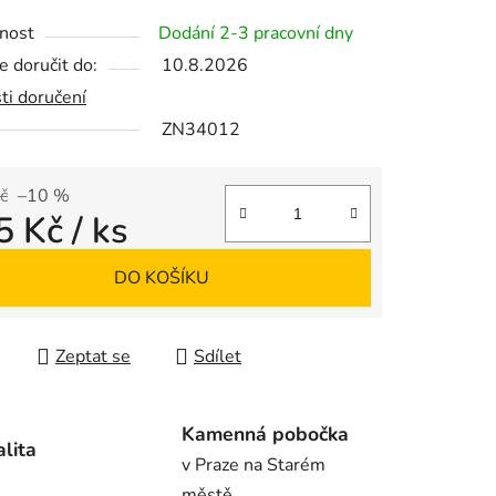
tu
nost
Dodání 2-3 pracovní dny
 doručit do:
10.8.2026
ti doručení
ZN34012
ek.
č
–10 %
5 Kč
/ ks
 cena:
DO KOŠÍKU
Zeptat se
Sdílet
Kamenná pobočka
alita
v Praze na Starém
městě