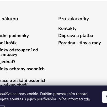
o nákupu
Pro zákazníky
Kontakty
dní podmínky
Doprava a platba
ní košík
Poradna - tipy a rady
nky odstoupení od
 smlouvy
bjednat?
nky ochrany osobních
mace o získání osobních
 - nákup zboží
mace o získání osobních
oužívá soubory cookie. Dalším procházením tohoto
 - zasílání newsletterů
jete souhlas s jejich používáním.. Více informací
zde
.