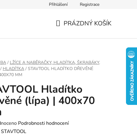
Přihlášení
Registrace
PRÁZDNÝ KOŠÍK
NÁKUPNÍ
KOŠÍK
VBA
/
LŽÍCE A NABĚRAČKY, HLADÍTKA, ŠKRABÁKY,
/
HLADÍTKA
/
STAVTOOL HLADÍTKO DŘEVĚNÉ
| 400X70 MM
AVTOOL Hladítko
věné (lípa) | 400x70
m
né
dnoceno
Podrobnosti hodnocení
ení
:
STAVTOOL