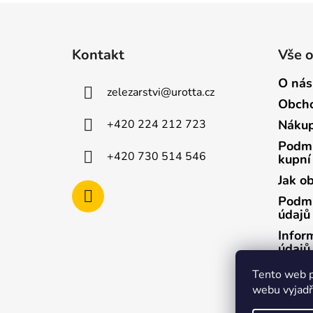
Z
á
Kontakt
Vše 
p
a
O nás
zelezarstvi
@
urotta.cz
t
Obcho
í
+420 224 212 723
Nákup
Podmí
+420 730 514 546
kupní
Jak o
Podmí
údajů
Infor
údajů
Infor
Tento web p
údajů
webu vyjadřu