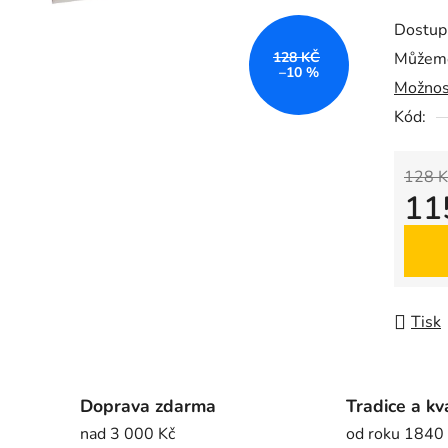
produk
Dostup
je
128 KČ
Můžeme
0,0
–10 %
Možnos
z
5
Kód:
hvězdič
128 K
11
Měrná
Tisk
Doprava zdarma
Tradice a kv
nad 3 000 Kč
od roku 1840