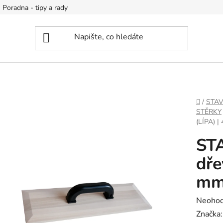
Poradna - tipy a rady
DOMŮ
/
STA
STĚRKY
(LÍPA) 
ST
dře
m
Průměr
Neoho
hodnoc
Značka