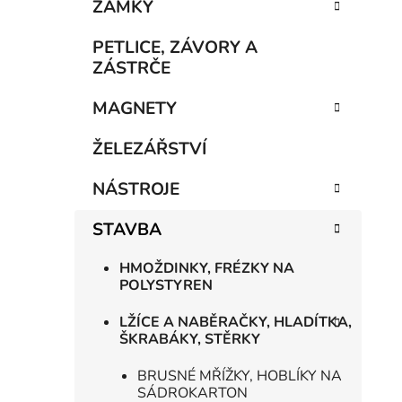
n
ZÁMKY
í
p
PETLICE, ZÁVORY A
a
ZÁSTRČE
n
MAGNETY
e
l
ŽELEZÁŘSTVÍ
NÁSTROJE
STAVBA
HMOŽDINKY, FRÉZKY NA
POLYSTYREN
LŽÍCE A NABĚRAČKY, HLADÍTKA,
ŠKRABÁKY, STĚRKY
BRUSNÉ MŘÍŽKY, HOBLÍKY NA
SÁDROKARTON