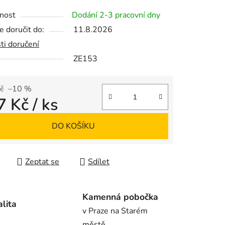
tu
nost
Dodání 2-3 pracovní dny
 doručit do:
11.8.2026
ti doručení
ZE153
ek.
č
–10 %
7 Kč
/ ks
 cena:
DO KOŠÍKU
Zeptat se
Sdílet
Kamenná pobočka
alita
v Praze na Starém
městě