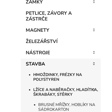
n
ZÁMKY
í
p
PETLICE, ZÁVORY A
a
ZÁSTRČE
n
MAGNETY
e
l
ŽELEZÁŘSTVÍ
NÁSTROJE
STAVBA
HMOŽDINKY, FRÉZKY NA
POLYSTYREN
LŽÍCE A NABĚRAČKY, HLADÍTKA,
ŠKRABÁKY, STĚRKY
BRUSNÉ MŘÍŽKY, HOBLÍKY NA
SÁDROKARTON