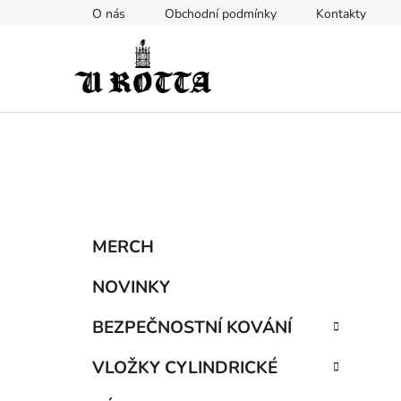
Přejít
O nás
Obchodní podmínky
Kontakty
na
obsah
P
K
Přeskočit
MERCH
a
kategorie
o
t
s
NOVINKY
e
t
g
BEZPEČNOSTNÍ KOVÁNÍ
r
o
a
r
VLOŽKY CYLINDRICKÉ
i
n
e