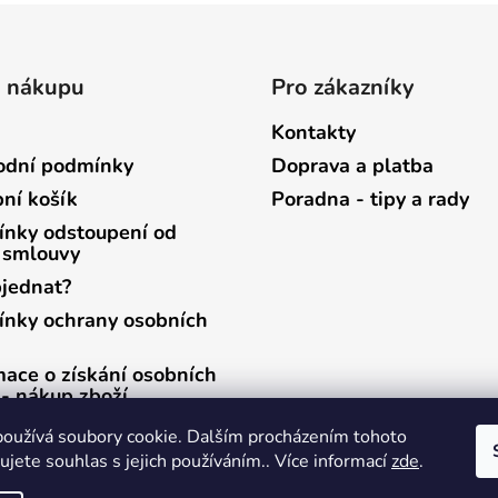
o nákupu
Pro zákazníky
Kontakty
dní podmínky
Doprava a platba
ní košík
Poradna - tipy a rady
nky odstoupení od
 smlouvy
bjednat?
nky ochrany osobních
mace o získání osobních
 - nákup zboží
mace o získání osobních
oužívá soubory cookie. Dalším procházením tohoto
 - zasílání newsletterů
jete souhlas s jejich používáním.. Více informací
zde
.