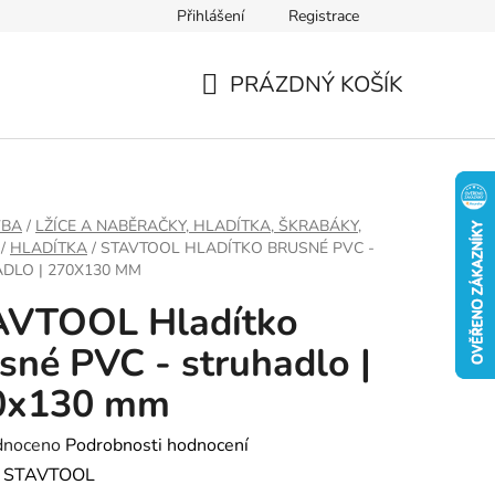
Přihlášení
Registrace
PRÁZDNÝ KOŠÍK
NÁKUPNÍ
KOŠÍK
VBA
/
LŽÍCE A NABĚRAČKY, HLADÍTKA, ŠKRABÁKY,
/
HLADÍTKA
/
STAVTOOL HLADÍTKO BRUSNÉ PVC -
DLO | 270X130 MM
AVTOOL Hladítko
sné PVC - struhadlo |
0x130 mm
né
dnoceno
Podrobnosti hodnocení
ení
:
STAVTOOL