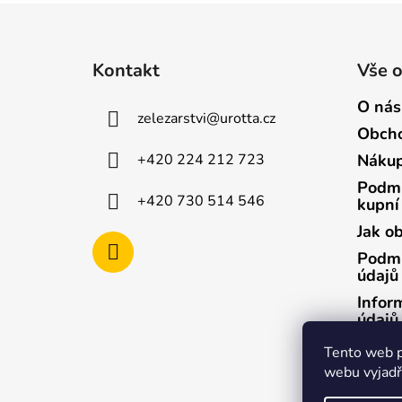
Z
á
Kontakt
Vše 
p
a
O nás
zelezarstvi
@
urotta.cz
t
Obcho
í
+420 224 212 723
Nákup
Podmí
+420 730 514 546
kupní
Jak o
Podmí
údajů
Infor
údajů
Infor
Tento web p
údajů
webu vyjadřu