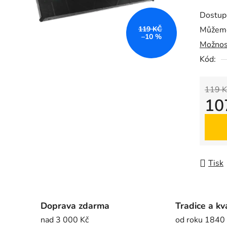
produk
Dostup
je
119 KČ
Můžeme
0,0
–10 %
Možnos
z
5
Kód:
hvězdič
119 K
10
Měrná
Tisk
Doprava zdarma
Tradice a kv
nad 3 000 Kč
od roku 1840