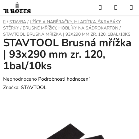
Přejít
Hledat
NÁKUP
na
KOŠÍK
obsah
DOMŮ
/
STAVBA
/
LŽÍCE A NABĚRAČKY, HLADÍTKA, ŠKRABÁKY,
STĚRKY
/
BRUSNÉ MŘÍŽKY, HOBLÍKY NA SÁDROKARTON
/
STAVTOOL BRUSNÁ MŘÍŽKA | 93X290 MM ZR. 120, 1BAL/10KS
STAVTOOL Brusná mřížka
| 93x290 mm zr. 120,
1bal/10ks
Průměrné
Neohodnoceno
Podrobnosti hodnocení
hodnocení
Značka:
STAVTOOL
produktu
je
0,0
z
5
hvězdiček.