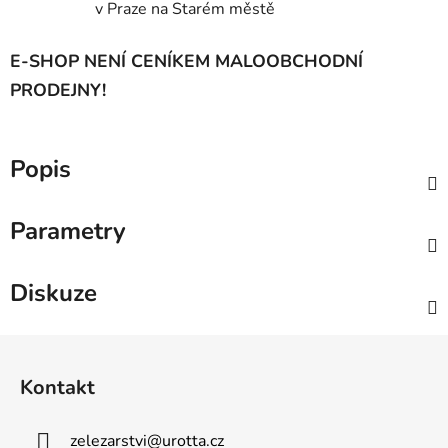
v Praze na Starém městě
E-SHOP NENÍ CENÍKEM MALOOBCHODNÍ
PRODEJNY!
Popis
Parametry
Diskuze
Z
á
Kontakt
p
a
zelezarstvi
@
urotta.cz