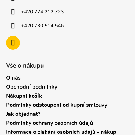
t
í
+420 224 212 723
+420 730 514 546
Vše o nákupu
O nás
Obchodní podmínky
Nákupní košík
Podmínky odstoupení od kupní smlouvy
Jak objednat?
Podmínky ochrany osobních údajů
Informace o získání osobních údajů - nákup