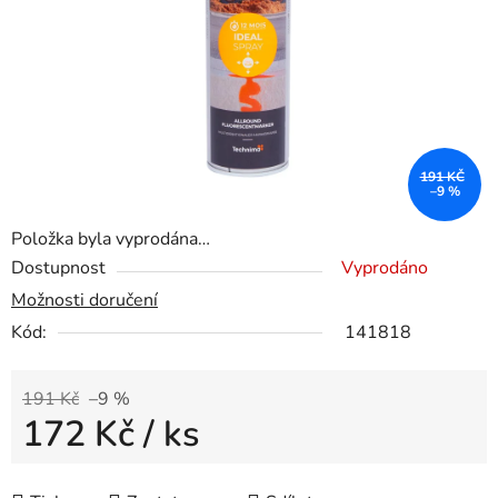
191 KČ
–9 %
Položka byla vyprodána…
Dostupnost
Vyprodáno
Možnosti doručení
Kód:
141818
191 Kč
–9 %
172 Kč
/ ks
Měrná cena: