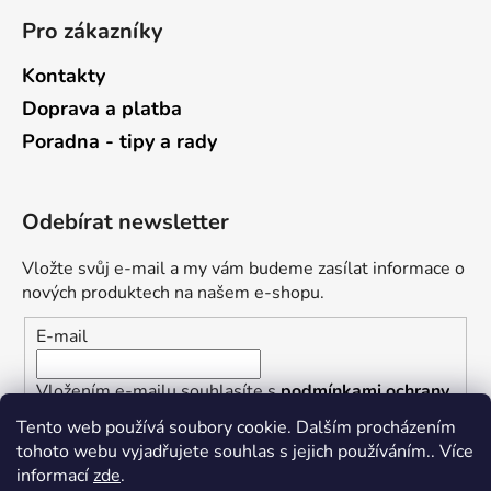
Pro zákazníky
Kontakty
Doprava a platba
Poradna - tipy a rady
Odebírat newsletter
Vložte svůj e-mail a my vám budeme zasílat informace o
nových produktech na našem e-shopu.
E-mail
Vložením e-mailu souhlasíte s
podmínkami ochrany
osobních údajů
Tento web používá soubory cookie. Dalším procházením
tohoto webu vyjadřujete souhlas s jejich používáním.. Více
PŘIHLÁSIT SE
informací
zde
.