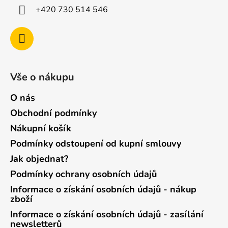
ý
+420 730 514 546
p
i
s
u
Vše o nákupu
O nás
Obchodní podmínky
Nákupní košík
Podmínky odstoupení od kupní smlouvy
Jak objednat?
Podmínky ochrany osobních údajů
Informace o získání osobních údajů - nákup
zboží
Informace o získání osobních údajů - zasílání
newsletterů