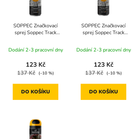
s
r
p
o
r
d
SOPPEC Značkovací
SOPPEC Značkovací
o
u
sprej Soppec Track
sprej Soppec Track
d
k
Marker 3M | červený
Marker 3M | modrý 500
u
t
500 ml
ml
Dodání 2-3 pracovní dny
Dodání 2-3 pracovní dny
k
ů
t
123 Kč
123 Kč
ů
137 Kč
137 Kč
(–10 %)
(–10 %)
DO KOŠÍKU
DO KOŠÍKU