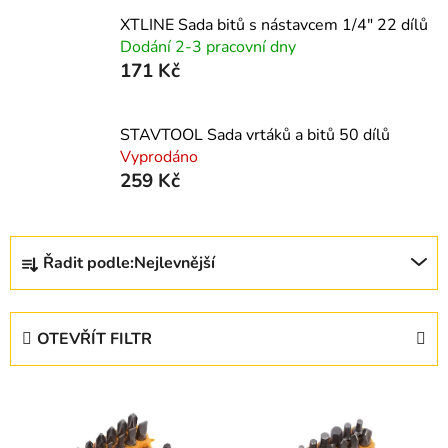
XTLINE Sada bitů s nástavcem 1/4" 22 dílů
Dodání 2-3 pracovní dny
171 Kč
STAVTOOL Sada vrtáků a bitů 50 dílů
Vyprodáno
259 Kč
Ř
Řadit podle:
Nejlevnější
a
z
e
OTEVŘÍT FILTR
n
í
V
p
ý
r