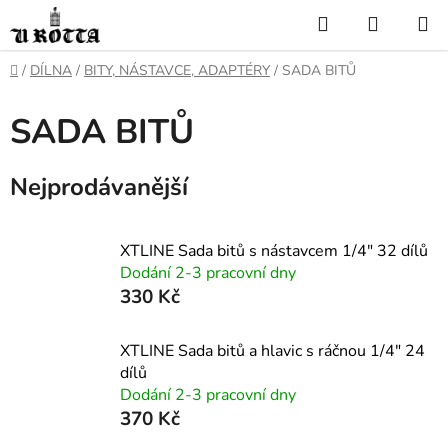
Přejít
Hledat
NÁKUP
na
KOŠÍK
obsah
DOMŮ
/
DÍLNA
/
BITY, NÁSTAVCE, ADAPTÉRY
/
SADA BITŮ
SADA BITŮ
Nejprodávanější
XTLINE Sada bitů s nástavcem 1/4" 32 dílů
Dodání 2-3 pracovní dny
330 Kč
XTLINE Sada bitů a hlavic s ráčnou 1/4" 24
dílů
Dodání 2-3 pracovní dny
370 Kč