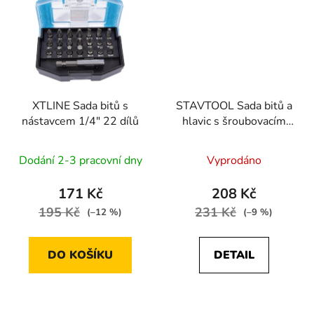
XTLINE Sada bitů s
STAVTOOL Sada bitů a
nástavcem 1/4" 22 dílů
hlavic s šroubovacím
nástavcem 1/4” 42 dílů
Dodání 2-3 pracovní dny
Vyprodáno
171 Kč
208 Kč
195 Kč
231 Kč
(–12 %)
(–9 %)
DO KOŠÍKU
DETAIL