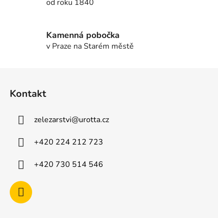
od roku 1840
y
v
ý
Kamenná pobočka
p
v Praze na Starém městě
i
s
u
Z
á
Kontakt
p
a
zelezarstvi
@
urotta.cz
t
í
+420 224 212 723
+420 730 514 546