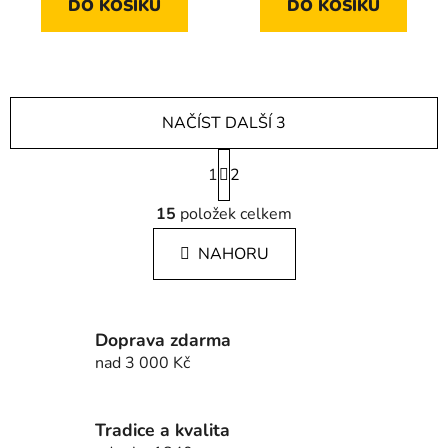
DO KOŠÍKU
DO KOŠÍKU
NAČÍST DALŠÍ 3
S
1
t
2
r
O
á
15
položek celkem
v
n
l
k
NAHORU
á
o
d
v
a
á
c
n
Doprava zdarma
í
í
nad 3 000 Kč
p
r
v
Tradice a kvalita
k