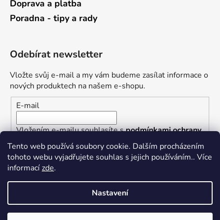
Doprava a platba
Poradna - tipy a rady
Odebírat newsletter
Vložte svůj e-mail a my vám budeme zasílat informace o
nových produktech na našem e-shopu.
E-mail
Vložením e-mailu souhlasíte s
podmínkami ochrany
osobních údajů
Tento web používá soubory cookie. Dalším procházením
tohoto webu vyjadřujete souhlas s jejich používáním.. Více
PŘIHLÁSIT SE
informací
zde
.
Nastavení
Vytvořil Shoptet