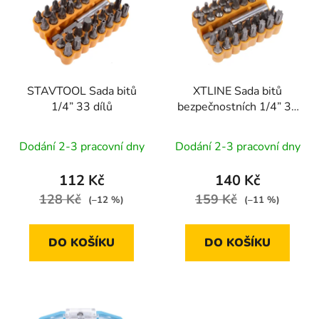
p
o
i
d
s
u
p
k
r
t
STAVTOOL Sada bitů
XTLINE Sada bitů
o
ů
1/4” 33 dílů
bezpečnostních 1/4” 33
d
dílů
u
Dodání 2-3 pracovní dny
Dodání 2-3 pracovní dny
k
t
112 Kč
140 Kč
ů
128 Kč
159 Kč
(–12 %)
(–11 %)
DO KOŠÍKU
DO KOŠÍKU