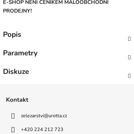
E-SHOP NENÍ CENÍKEM MALOOBCHODNÍ
PRODEJNY!
Popis
Parametry
Diskuze
Z
á
Kontakt
p
a
zelezarstvi
@
urotta.cz
t
í
+420 224 212 723