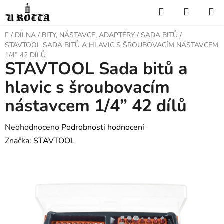
Přejít
Hledat
NÁKUP
na
KOŠÍK
obsah
DOMŮ
/
DÍLNA
/
BITY, NÁSTAVCE, ADAPTÉRY
/
SADA BITŮ
/
STAVTOOL SADA BITŮ A HLAVIC S ŠROUBOVACÍM NÁSTAVCEM
1/4” 42 DÍLŮ
STAVTOOL Sada bitů a
hlavic s šroubovacím
nástavcem 1/4” 42 dílů
Průměrné
Neohodnoceno
Podrobnosti hodnocení
hodnocení
Značka:
STAVTOOL
produktu
je
0,0
z
5
hvězdiček.