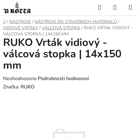
Přejít
Hledat
NÁKUP
na
KOŠÍK
obsah
DOMŮ
/
NÁSTROJE
/
NÁSTROJE DO STAVEBNÍCH MATERIÁLŮ
/
VIDIOVÉ VRTÁKY
/
VÁLCOVÁ STOPKA
/
RUKO VRTÁK VIDIOVÝ -
VÁLCOVÁ STOPKA | 14X150 MM
RUKO Vrták vidiový -
válcová stopka | 14x150
mm
Průměrné
Neohodnoceno
Podrobnosti hodnocení
hodnocení
Značka:
RUKO
produktu
je
0,0
z
5
hvězdiček.