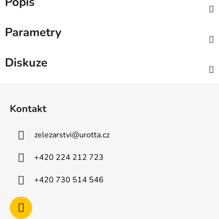
Popis
Parametry
Diskuze
Z
á
Kontakt
p
a
zelezarstvi
@
urotta.cz
t
í
+420 224 212 723
+420 730 514 546