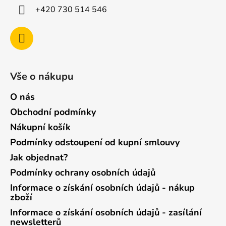
ý
+420 730 514 546
p
i
s
u
Vše o nákupu
O nás
Obchodní podmínky
Nákupní košík
Podmínky odstoupení od kupní smlouvy
Jak objednat?
Podmínky ochrany osobních údajů
Informace o získání osobních údajů - nákup
zboží
Informace o získání osobních údajů - zasílání
newsletterů