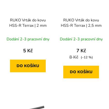
s
r
p
o
r
d
RUKO Vrták do kovu
RUKO Vrták do kovu
o
u
HSS-R Terrax | 2 mm
HSS-R Terrax | 2,5 mm
d
k
u
t
Dodání 2-3 pracovní dny
Dodání 2-3 pracovní dny
k
ů
t
5 Kč
7 Kč
ů
8 Kč
(–12 %)
DO KOŠÍKU
DO KOŠÍKU