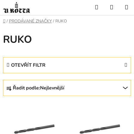
Přejít
Hledat
NÁKUP
na
KOŠÍK
obsah
DOMŮ
/
PRODÁVANÉ ZNAČKY
/
RUKO
RUKO
OTEVŘÍT FILTR
Ř
Řadit podle:
Nejlevnější
a
z
V
e
ý
n
p
í
i
p