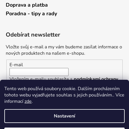
Doprava a platba
Poradna - tipy a rady
Odebírat newsletter
Vložte svůj e-mail a my vám budeme zasílat informace o
nových produktech na našem e-shopu.
E-mail
Vložením e-mailu souhlasíte s
podmínkami ochrany
osobních údajů
Tento web používá soubory cookie. Dalším procházením
tohoto webu vyjadřujete souhlas s jejich používáním.. Více
PŘIHLÁSIT SE
informací
zde
.
Nastavení