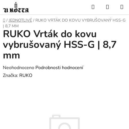
Přejít
Hledat
NÁKUP
na
KOŠÍK
obsah
DOMŮ
/
JEDNOTLIVÉ
/
RUKO VRTÁK DO KOVU VYBRUŠOVANÝ HSS-G
| 8,7 MM
RUKO Vrták do kovu
vybrušovaný HSS-G | 8,7
mm
Průměrné
Neohodnoceno
Podrobnosti hodnocení
hodnocení
Značka:
RUKO
produktu
je
0,0
z
5
hvězdiček.