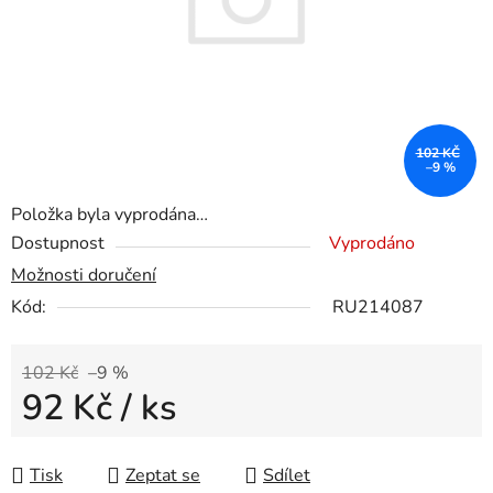
102 KČ
–9 %
Položka byla vyprodána…
Dostupnost
Vyprodáno
Možnosti doručení
Kód:
RU214087
102 Kč
–9 %
92 Kč
/ ks
Měrná cena:
Tisk
Zeptat se
Sdílet