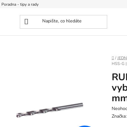
Poradna - tipy a rady
DOMŮ
/
JEDN
HSS-G |
RU
vyb
m
Průměr
Neoho
hodnoc
Značka
produk