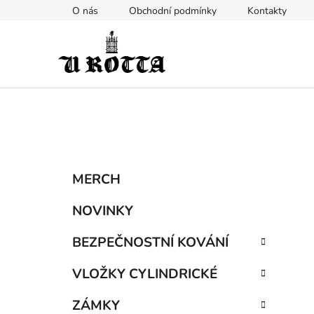
Přejít
O nás
Obchodní podmínky
Kontakty
na
obsah
P
K
Přeskočit
MERCH
a
kategorie
o
t
s
NOVINKY
e
t
g
BEZPEČNOSTNÍ KOVÁNÍ
r
o
a
r
VLOŽKY CYLINDRICKÉ
i
n
e
n
ZÁMKY