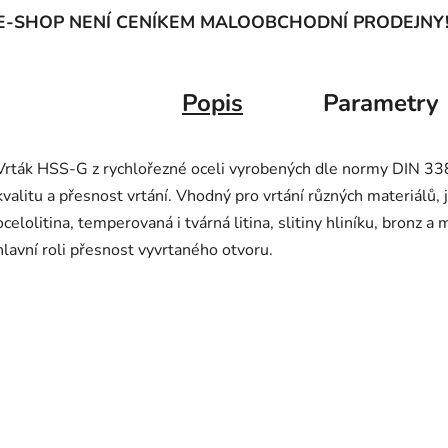
E-SHOP NENÍ CENÍKEM MALOOBCHODNÍ PRODEJNY
Popis
Parametry
Vrták HSS-G z rychlořezné oceli vyrobených dle normy DIN 338
kvalitu a přesnost vrtání. Vhodný pro vrtání různých materiálů, 
ocelolitina, temperovaná i tvárná litina, slitiny hliníku, bronz a
hlavní roli přesnost vyvrtaného otvoru.