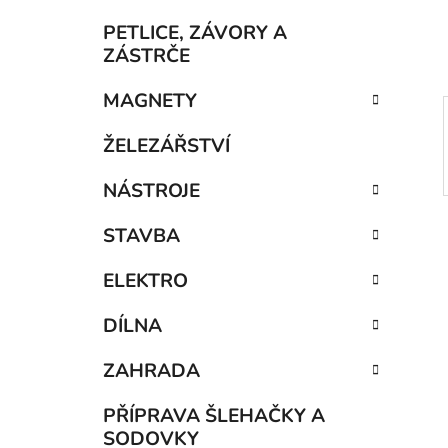
í
p
PETLICE, ZÁVORY A
a
ZÁSTRČE
n
MAGNETY
e
l
ŽELEZÁŘSTVÍ
NÁSTROJE
STAVBA
ELEKTRO
DÍLNA
ZAHRADA
PŘÍPRAVA ŠLEHAČKY A
SODOVKY