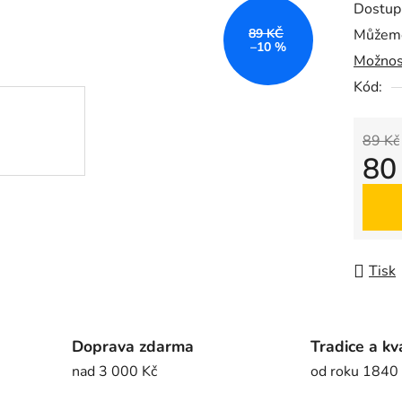
Dostup
je
89 KČ
Můžeme
0,0
–10 %
Možnos
z
5
Kód:
hvězdič
89 Kč
80
Měrná
Tisk
Doprava zdarma
Tradice a kv
nad 3 000 Kč
od roku 1840