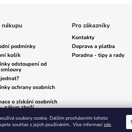
o nákupu
Pro zákazníky
Kontakty
dní podmínky
Doprava a platba
ní košík
Poradna - tipy a rady
nky odstoupení od
 smlouvy
bjednat?
nky ochrany osobních
mace o získání osobních
 - nákup zboží
mace o získání osobních
oužívá soubory cookie. Dalším procházením tohoto
 - zasílání newsletterů
jete souhlas s jejich používáním.. Více informací
zde
.