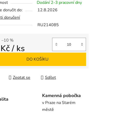
nost
Dodání 2-3 pracovní dny
 doručit do:
12.8.2026
ti doručení
RU214085
ek.
–10 %
 Kč
/ ks
 cena:
DO KOŠÍKU
Zeptat se
Sdílet
Kamenná pobočka
alita
v Praze na Starém
městě