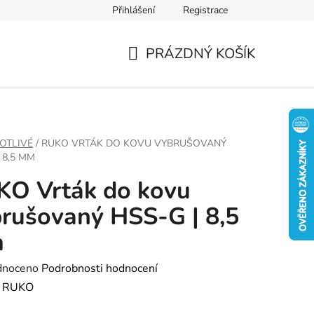
Přihlášení
Registrace
PRÁZDNÝ KOŠÍK
NÁKUPNÍ
KOŠÍK
OTLIVÉ
/
RUKO VRTÁK DO KOVU VYBRUŠOVANÝ
 8,5 MM
KO Vrták do kovu
rušovaný HSS-G | 8,5
m
né
dnoceno
Podrobnosti hodnocení
ení
:
RUKO
tu