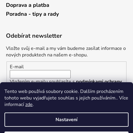
Doprava a platba
Poradna - tipy a rady
Odebírat newsletter
Vložte svůj e-mail a my vám budeme zasílat informace o
nových produktech na našem e-shopu.
E-mail
Vložením e-mailu souhlasíte s
podmínkami ochrany
osobních údajů
Tento web používá soubory cookie. Dalším procházením
tohoto webu vyjadřujete souhlas s jejich používáním.. Více
PŘIHLÁSIT SE
informací
zde
.
Nastavení