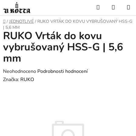
Přejít
Hledat
NÁKUP
na
KOŠÍK
obsah
DOMŮ
/
JEDNOTLIVÉ
/
RUKO VRTÁK DO KOVU VYBRUŠOVANÝ HSS-G
| 5,6 MM
RUKO Vrták do kovu
vybrušovaný HSS-G | 5,6
mm
Průměrné
Neohodnoceno
Podrobnosti hodnocení
hodnocení
Značka:
RUKO
produktu
je
0,0
z
5
hvězdiček.