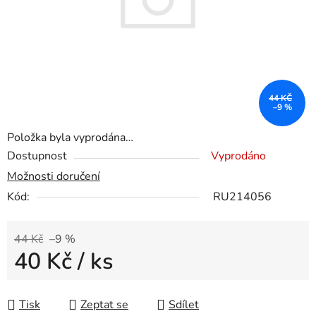
44 KČ
–9 %
Položka byla vyprodána…
Dostupnost
Vyprodáno
Možnosti doručení
Kód:
RU214056
44 Kč
–9 %
40 Kč
/ ks
Měrná cena:
Tisk
Zeptat se
Sdílet