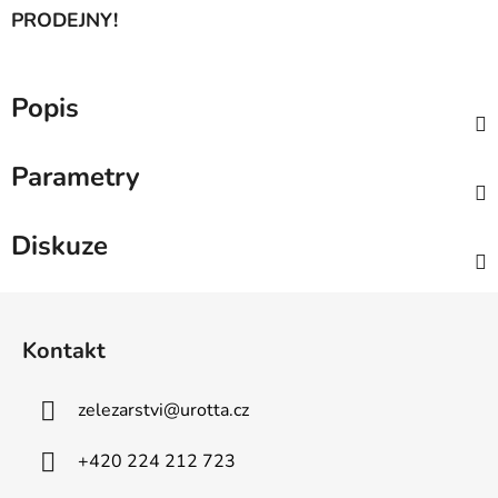
PRODEJNY!
Popis
Parametry
Diskuze
Z
á
Kontakt
p
a
zelezarstvi
@
urotta.cz
t
í
+420 224 212 723