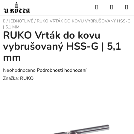
Přejít
Hledat
NÁKUP
na
KOŠÍK
obsah
DOMŮ
/
JEDNOTLIVÉ
/
RUKO VRTÁK DO KOVU VYBRUŠOVANÝ HSS-G
| 5,1 MM
RUKO Vrták do kovu
vybrušovaný HSS-G | 5,1
mm
Průměrné
Neohodnoceno
Podrobnosti hodnocení
hodnocení
Značka:
RUKO
produktu
je
0,0
z
5
hvězdiček.