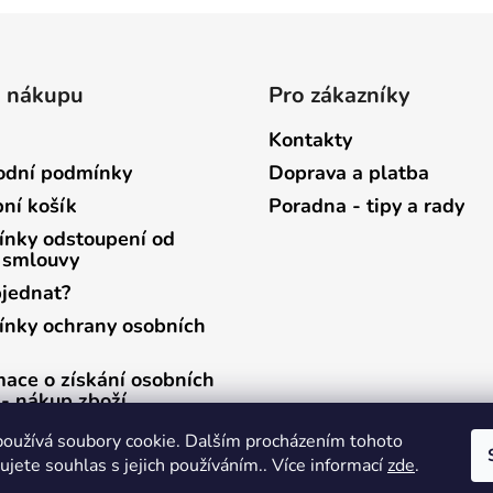
o nákupu
Pro zákazníky
Kontakty
dní podmínky
Doprava a platba
ní košík
Poradna - tipy a rady
nky odstoupení od
 smlouvy
bjednat?
nky ochrany osobních
mace o získání osobních
 - nákup zboží
mace o získání osobních
oužívá soubory cookie. Dalším procházením tohoto
 - zasílání newsletterů
jete souhlas s jejich používáním.. Více informací
zde
.