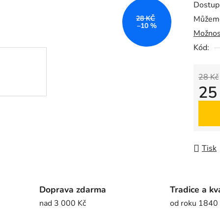
Dostup
je
28 KČ
Můžeme
0,0
–10 %
Možnos
z
5
Kód:
hvězdič
28 Kč
25
Měrná
Tisk
Doprava zdarma
Tradice a kv
nad 3 000 Kč
od roku 1840