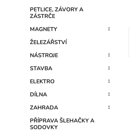
í
p
PETLICE, ZÁVORY A
a
ZÁSTRČE
n
MAGNETY
e
l
ŽELEZÁŘSTVÍ
NÁSTROJE
STAVBA
ELEKTRO
DÍLNA
ZAHRADA
PŘÍPRAVA ŠLEHAČKY A
SODOVKY