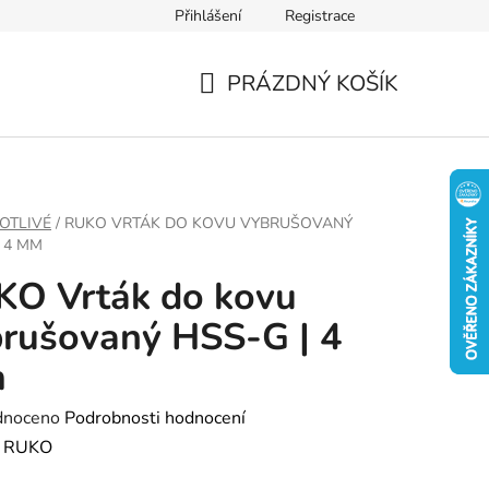
Přihlášení
Registrace
PRÁZDNÝ KOŠÍK
NÁKUPNÍ
KOŠÍK
OTLIVÉ
/
RUKO VRTÁK DO KOVU VYBRUŠOVANÝ
| 4 MM
KO Vrták do kovu
rušovaný HSS-G | 4
m
né
dnoceno
Podrobnosti hodnocení
ení
:
RUKO
tu