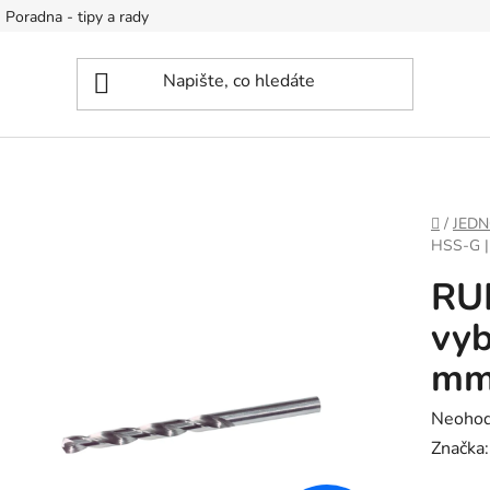
Poradna - tipy a rady
DOMŮ
/
JEDN
HSS-G 
RU
vyb
m
Průměr
Neoho
hodnoc
Značka
produk