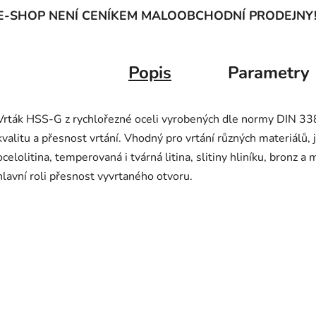
E-SHOP NENÍ CENÍKEM MALOOBCHODNÍ PRODEJNY
Popis
Parametry
Vrták HSS-G z rychlořezné oceli vyrobených dle normy DIN 338
kvalitu a přesnost vrtání. Vhodný pro vrtání různých materiálů, 
ocelolitina, temperovaná i tvárná litina, slitiny hliníku, bronz a
hlavní roli přesnost vyvrtaného otvoru.