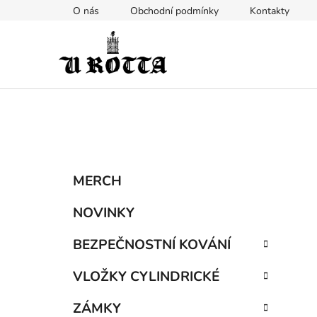
Přejít
O nás
Obchodní podmínky
Kontakty
na
obsah
P
K
Přeskočit
MERCH
a
kategorie
o
t
s
NOVINKY
e
t
g
BEZPEČNOSTNÍ KOVÁNÍ
r
o
a
r
VLOŽKY CYLINDRICKÉ
i
n
e
n
ZÁMKY