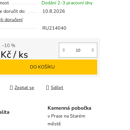
nost
Dodání 2-3 pracovní dny
 doručit do:
10.8.2026
ti doručení
RU214040
ek.
–10 %
 Kč
/ ks
 cena:
DO KOŠÍKU
Zeptat se
Sdílet
Kamenná pobočka
alita
v Praze na Starém
městě