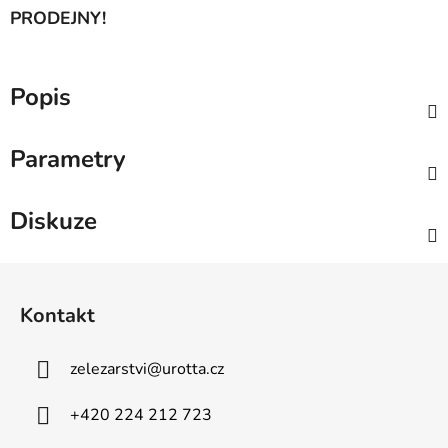
PRODEJNY!
Popis
Parametry
Diskuze
Z
á
Kontakt
p
a
zelezarstvi
@
urotta.cz
t
í
+420 224 212 723