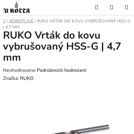
Přejít
Hledat
NÁKUP
na
KOŠÍK
obsah
DOMŮ
/
JEDNOTLIVÉ
/
RUKO VRTÁK DO KOVU VYBRUŠOVANÝ HSS-G
| 4,7 MM
RUKO Vrták do kovu
vybrušovaný HSS-G | 4,7
mm
Průměrné
Neohodnoceno
Podrobnosti hodnocení
hodnocení
Značka:
RUKO
produktu
je
0,0
z
5
hvězdiček.