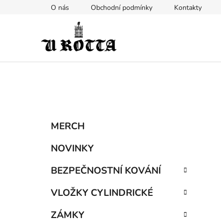
Přejít
O nás
Obchodní podmínky
Kontakty
na
obsah
P
K
Přeskočit
MERCH
a
kategorie
o
t
s
NOVINKY
e
t
g
BEZPEČNOSTNÍ KOVÁNÍ
r
o
a
r
VLOŽKY CYLINDRICKÉ
i
n
e
n
ZÁMKY