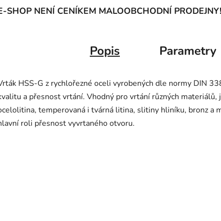
E-SHOP NENÍ CENÍKEM MALOOBCHODNÍ PRODEJNY
Popis
Parametry
Vrták HSS-G z rychlořezné oceli vyrobených dle normy DIN 338
kvalitu a přesnost vrtání. Vhodný pro vrtání různých materiálů, 
ocelolitina, temperovaná i tvárná litina, slitiny hliníku, bronz a
hlavní roli přesnost vyvrtaného otvoru.