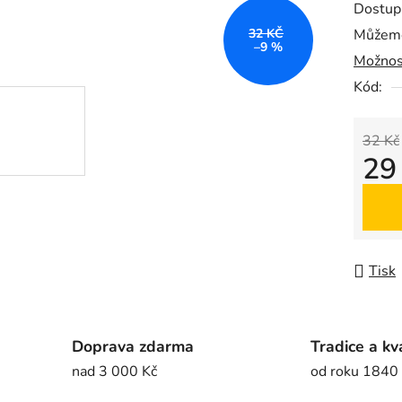
Dostup
je
32 KČ
Můžeme
0,0
–9 %
Možnos
z
5
Kód:
hvězdič
32 Kč
29
Měrná
Tisk
Doprava zdarma
Tradice a kv
nad 3 000 Kč
od roku 1840