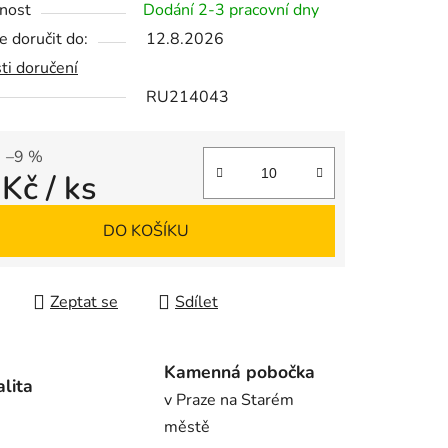
nost
Dodání 2-3 pracovní dny
 doručit do:
12.8.2026
ti doručení
RU214043
ek.
–9 %
 Kč
/ ks
 cena:
DO KOŠÍKU
Zeptat se
Sdílet
Kamenná pobočka
alita
v Praze na Starém
městě