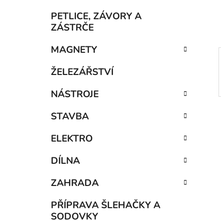
í
p
PETLICE, ZÁVORY A
a
ZÁSTRČE
n
MAGNETY
e
l
ŽELEZÁŘSTVÍ
NÁSTROJE
STAVBA
ELEKTRO
DÍLNA
ZAHRADA
PŘÍPRAVA ŠLEHAČKY A
SODOVKY