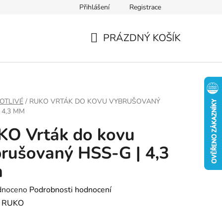
Přihlášení
Registrace
PRÁZDNÝ KOŠÍK
NÁKUPNÍ
KOŠÍK
OTLIVÉ
/
RUKO VRTÁK DO KOVU VYBRUŠOVANÝ
 4,3 MM
KO Vrták do kovu
rušovaný HSS-G | 4,3
m
né
dnoceno
Podrobnosti hodnocení
ení
:
RUKO
tu