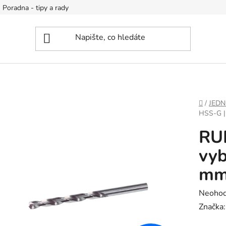
Poradna - tipy a rady
DOMŮ
/
JEDN
HSS-G |
RU
vyb
m
Průměr
Neoho
hodnoc
Značka
produk