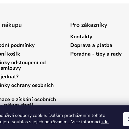
o nákupu
Pro zákazníky
Kontakty
dní podmínky
Doprava a platba
ní košík
Poradna - tipy a rady
nky odstoupení od
 smlouvy
bjednat?
nky ochrany osobních
mace o získání osobních
 - nákup zboží
mace o získání osobních
oužívá soubory cookie. Dalším procházením tohoto
 - zasílání newsletterů
jete souhlas s jejich používáním.. Více informací
zde
.