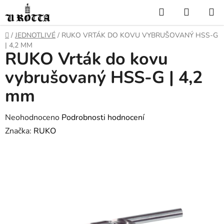
Přejít
Hledat
NÁKUP
na
KOŠÍK
obsah
DOMŮ
/
JEDNOTLIVÉ
/
RUKO VRTÁK DO KOVU VYBRUŠOVANÝ HSS-G
| 4,2 MM
RUKO Vrták do kovu
vybrušovaný HSS-G | 4,2
mm
Průměrné
Neohodnoceno
Podrobnosti hodnocení
hodnocení
Značka:
RUKO
produktu
je
0,0
z
5
hvězdiček.