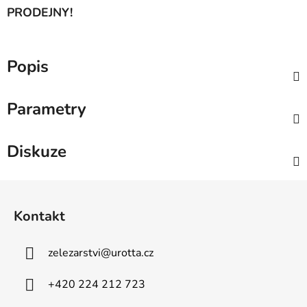
PRODEJNY!
Popis
Parametry
Diskuze
Z
á
Kontakt
p
a
zelezarstvi
@
urotta.cz
t
í
+420 224 212 723