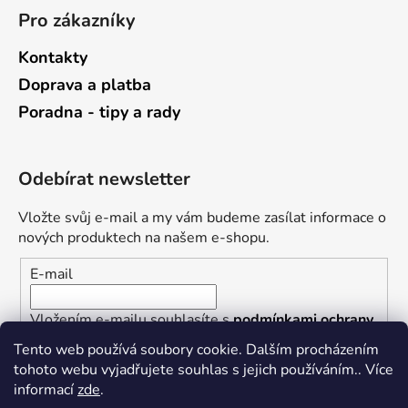
Pro zákazníky
Kontakty
Doprava a platba
Poradna - tipy a rady
Odebírat newsletter
Vložte svůj e-mail a my vám budeme zasílat informace o
nových produktech na našem e-shopu.
E-mail
Vložením e-mailu souhlasíte s
podmínkami ochrany
osobních údajů
Tento web používá soubory cookie. Dalším procházením
tohoto webu vyjadřujete souhlas s jejich používáním.. Více
PŘIHLÁSIT SE
informací
zde
.