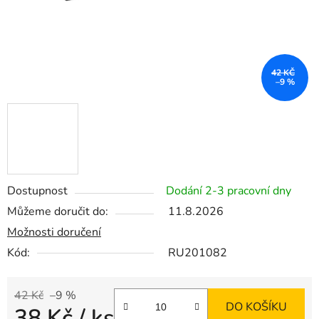
42 KČ
–9 %
Dostupnost
Dodání 2-3 pracovní dny
Můžeme doručit do:
11.8.2026
Možnosti doručení
Kód:
RU201082
42 Kč
–9 %
DO KOŠÍKU
38 Kč
/ ks