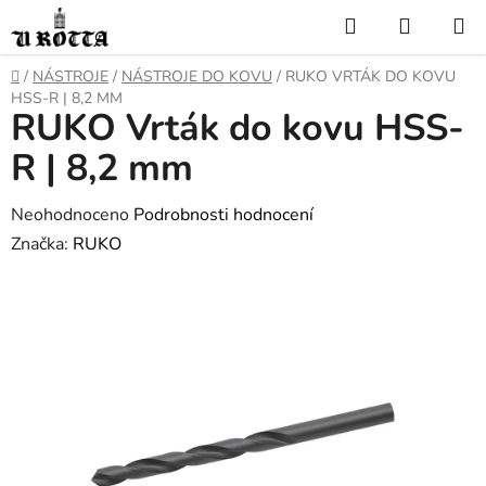
Přejít
Hledat
NÁKUP
na
KOŠÍK
obsah
DOMŮ
/
NÁSTROJE
/
NÁSTROJE DO KOVU
/
RUKO VRTÁK DO KOVU
HSS-R | 8,2 MM
RUKO Vrták do kovu HSS-
R | 8,2 mm
Průměrné
Neohodnoceno
Podrobnosti hodnocení
hodnocení
Značka:
RUKO
produktu
je
0,0
z
5
hvězdiček.