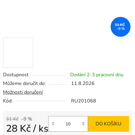
31 KČ
–9 %
Dostupnost
Dodání 2-3 pracovní dny
Můžeme doručit do:
11.8.2026
Možnosti doručení
Kód:
RU201068
31 Kč
–9 %
DO KOŠÍKU
28 Kč
/ ks