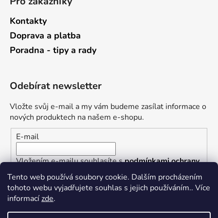
Pro zákazníky
Kontakty
Doprava a platba
Poradna - tipy a rady
Odebírat newsletter
Vložte svůj e-mail a my vám budeme zasílat informace o
nových produktech na našem e-shopu.
E-mail
Vložením e-mailu souhlasíte s
podmínkami ochrany
osobních údajů
Tento web používá soubory cookie. Dalším procházením
tohoto webu vyjadřujete souhlas s jejich používáním.. Více
PŘIHLÁSIT SE
informací
zde
.