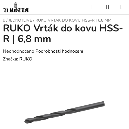
Přejít
Hledat
NÁKUP
na
KOŠÍK
obsah
DOMŮ
/
JEDNOTLIVÉ
/
RUKO VRTÁK DO KOVU HSS-R | 6,8 MM
RUKO Vrták do kovu HSS-
R | 6,8 mm
Průměrné
Neohodnoceno
Podrobnosti hodnocení
hodnocení
Značka:
RUKO
produktu
je
0,0
z
5
hvězdiček.