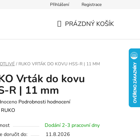
Přihlášení
Registrace
PRÁZDNÝ KOŠÍK
NÁKUPNÍ
KOŠÍK
OTLIVÉ
/
RUKO VRTÁK DO KOVU HSS-R | 11 MM
KO Vrták do kovu
S-R | 11 mm
né
dnoceno
Podrobnosti hodnocení
ení
:
RUKO
tu
nost
Dodání 2-3 pracovní dny
 doručit do:
11.8.2026