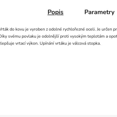
Popis
Parametry
Vrták do kovu je vyroben z odolné rychlořezné oceli. Je určen pr
Díky svému povlaku je odolnější proti vysokým teplotám a opotř
zlepšuje vrtací výkon. Upínání vrtáku je válcová stopka.