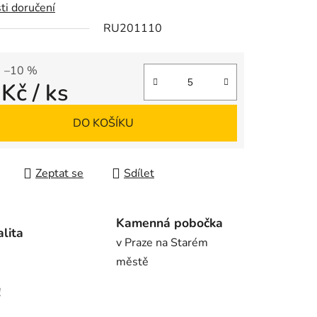
ti doručení
RU201110
ek.
–10 %
 Kč
/ ks
 cena:
DO KOŠÍKU
Zeptat se
Sdílet
Kamenná pobočka
alita
v Praze na Starém
městě
!