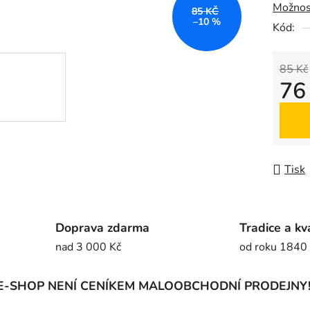
Možnos
z
85 KČ
–10 %
5
Kód:
hvězdič
85 Kč
76
Měrná
Tisk
Doprava zdarma
Tradice a kv
nad 3 000 Kč
od roku 1840
E-SHOP NENÍ CENÍKEM MALOOBCHODNÍ PRODEJNY