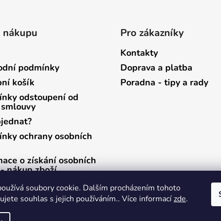
o nákupu
Pro zákazníky
Kontakty
dní podmínky
Doprava a platba
ní košík
Poradna - tipy a rady
nky odstoupení od
 smlouvy
bjednat?
nky ochrany osobních
mace o získání osobních
 - nákup zboží
mace o získání osobních
oužívá soubory cookie. Dalším procházením tohoto
 - zasílání newsletterů
jete souhlas s jejich používáním.. Více informací
zde
.