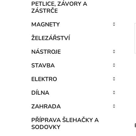
p
PETLICE, ZÁVORY A
a
ZÁSTRČE
n
MAGNETY
e
l
ŽELEZÁŘSTVÍ
NÁSTROJE
STAVBA
ELEKTRO
DÍLNA
ZAHRADA
PŘÍPRAVA ŠLEHAČKY A
SODOVKY