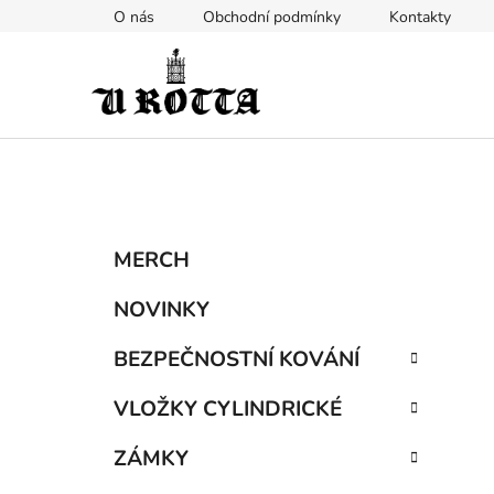
Přejít
O nás
Obchodní podmínky
Kontakty
na
obsah
P
K
Přeskočit
MERCH
a
kategorie
o
t
s
NOVINKY
e
t
g
BEZPEČNOSTNÍ KOVÁNÍ
r
o
a
r
VLOŽKY CYLINDRICKÉ
i
n
e
n
ZÁMKY
í