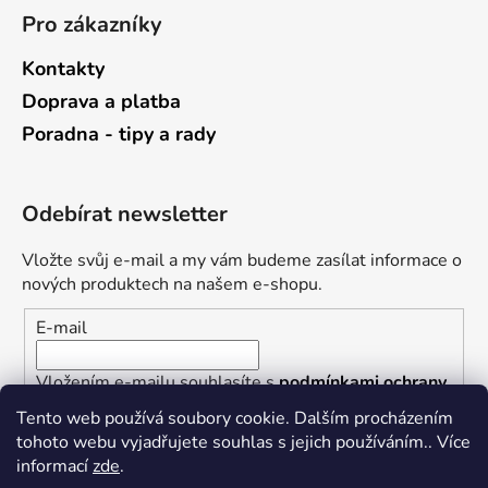
Pro zákazníky
Kontakty
Doprava a platba
Poradna - tipy a rady
Odebírat newsletter
Vložte svůj e-mail a my vám budeme zasílat informace o
nových produktech na našem e-shopu.
E-mail
Vložením e-mailu souhlasíte s
podmínkami ochrany
osobních údajů
Tento web používá soubory cookie. Dalším procházením
tohoto webu vyjadřujete souhlas s jejich používáním.. Více
PŘIHLÁSIT SE
informací
zde
.