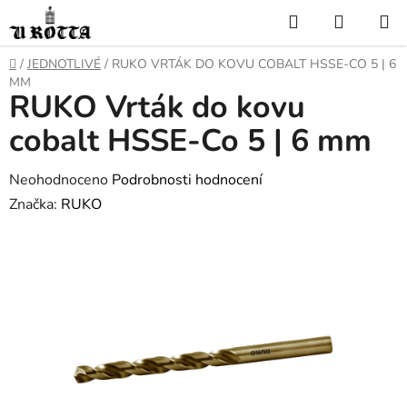
Přejít
Hledat
NÁKUP
na
KOŠÍK
obsah
DOMŮ
/
JEDNOTLIVÉ
/
RUKO VRTÁK DO KOVU COBALT HSSE-CO 5 | 6
MM
RUKO Vrták do kovu
cobalt HSSE-Co 5 | 6 mm
Průměrné
Neohodnoceno
Podrobnosti hodnocení
hodnocení
Značka:
RUKO
produktu
je
0,0
z
5
hvězdiček.