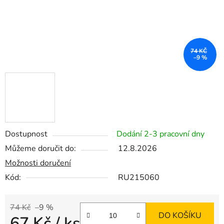
74 KČ
–9 %
Dostupnost
Dodání 2-3 pracovní dny
Můžeme doručit do:
12.8.2026
Možnosti doručení
Kód:
RU215060
74 Kč
–9 %
DO KOŠÍKU
67 Kč
/ ks