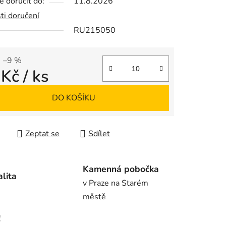
 doručit do:
11.8.2026
ti doručení
RU215050
ek.
–9 %
 Kč
/ ks
 cena:
DO KOŠÍKU
Zeptat se
Sdílet
Kamenná pobočka
alita
v Praze na Starém
městě
!