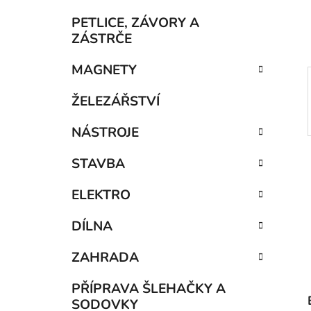
í
p
PETLICE, ZÁVORY A
a
ZÁSTRČE
n
MAGNETY
e
l
ŽELEZÁŘSTVÍ
NÁSTROJE
STAVBA
ELEKTRO
DÍLNA
ZAHRADA
PŘÍPRAVA ŠLEHAČKY A
SODOVKY