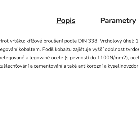
Popis
Parametry
Hrot vrtáku: křížové broušení podle DIN 338. Vrcholový úhel: 
legování kobaltem. Podíl kobaltu zajišťuje vyšší odolnost tvrdost
nelegované a legované ocele (s pevností do 1100N/mm2), ocele 
zušlechťování a cementování a také antikorozní a kyselinovzdo