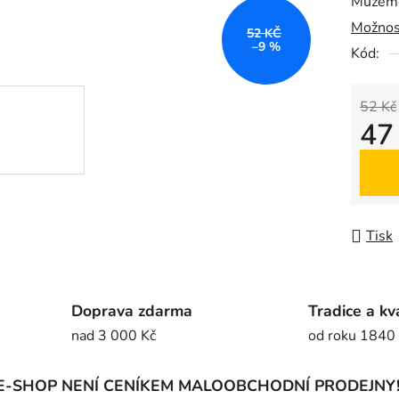
Můžeme
0,0
Možnos
z
52 KČ
–9 %
5
Kód:
hvězdič
52 Kč
47
Měrná
Tisk
Doprava zdarma
Tradice a kv
nad 3 000 Kč
od roku 1840
E-SHOP NENÍ CENÍKEM MALOOBCHODNÍ PRODEJNY