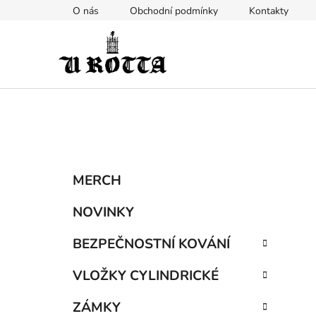
Přejít
O nás
Obchodní podmínky
Kontakty
na
obsah
P
K
Přeskočit
MERCH
a
kategorie
o
t
s
NOVINKY
e
t
g
BEZPEČNOSTNÍ KOVÁNÍ
r
o
a
r
VLOŽKY CYLINDRICKÉ
i
n
e
n
ZÁMKY