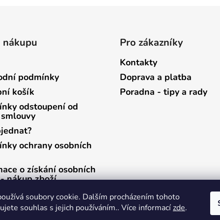
o nákupu
Pro zákazníky
Kontakty
dní podmínky
Doprava a platba
ní košík
Poradna - tipy a rady
nky odstoupení od
 smlouvy
bjednat?
nky ochrany osobních
mace o získání osobních
 - nákup zboží
mace o získání osobních
oužívá soubory cookie. Dalším procházením tohoto
 - zasílání newsletterů
jete souhlas s jejich používáním.. Více informací
zde
.