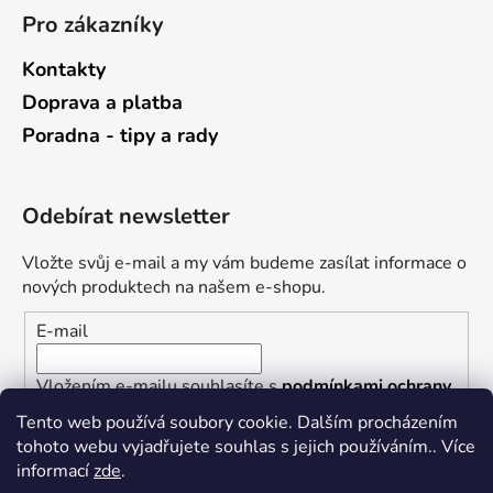
Pro zákazníky
Kontakty
Doprava a platba
Poradna - tipy a rady
Odebírat newsletter
Vložte svůj e-mail a my vám budeme zasílat informace o
nových produktech na našem e-shopu.
E-mail
Vložením e-mailu souhlasíte s
podmínkami ochrany
osobních údajů
Tento web používá soubory cookie. Dalším procházením
tohoto webu vyjadřujete souhlas s jejich používáním.. Více
PŘIHLÁSIT SE
informací
zde
.