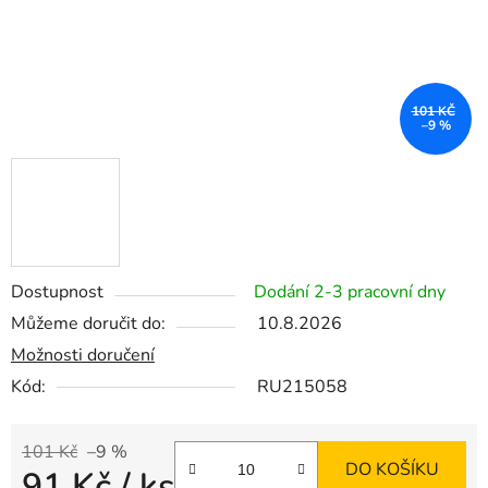
101 KČ
–9 %
Dostupnost
Dodání 2-3 pracovní dny
Můžeme doručit do:
10.8.2026
Možnosti doručení
Kód:
RU215058
101 Kč
–9 %
DO KOŠÍKU
91 Kč
/ ks