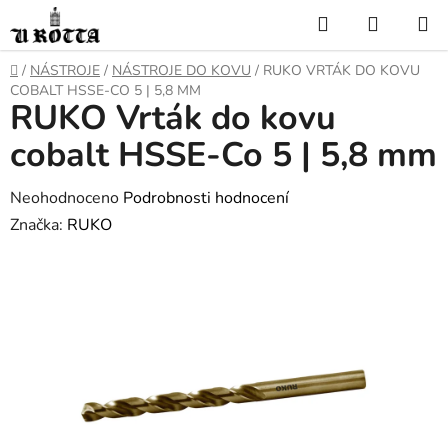
Přejít
Hledat
NÁKUP
na
KOŠÍK
obsah
DOMŮ
/
NÁSTROJE
/
NÁSTROJE DO KOVU
/
RUKO VRTÁK DO KOVU
COBALT HSSE-CO 5 | 5,8 MM
RUKO Vrták do kovu
cobalt HSSE-Co 5 | 5,8 mm
Průměrné
Neohodnoceno
Podrobnosti hodnocení
hodnocení
Značka:
RUKO
produktu
je
0,0
z
5
hvězdiček.