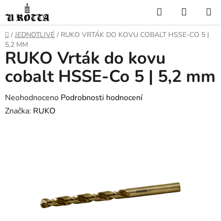
Přejít
Hledat
NÁKUP
na
KOŠÍK
obsah
DOMŮ
/
JEDNOTLIVÉ
/
RUKO VRTÁK DO KOVU COBALT HSSE-CO 5 |
5,2 MM
RUKO Vrták do kovu
cobalt HSSE-Co 5 | 5,2 mm
Průměrné
Neohodnoceno
Podrobnosti hodnocení
hodnocení
Značka:
RUKO
produktu
je
0,0
z
5
hvězdiček.