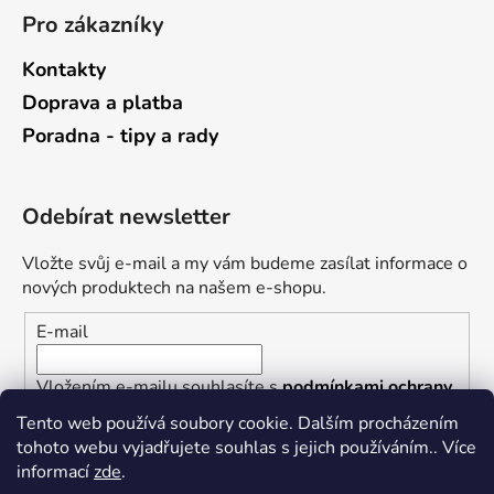
Pro zákazníky
Kontakty
Doprava a platba
Poradna - tipy a rady
Odebírat newsletter
Vložte svůj e-mail a my vám budeme zasílat informace o
nových produktech na našem e-shopu.
E-mail
Vložením e-mailu souhlasíte s
podmínkami ochrany
osobních údajů
Tento web používá soubory cookie. Dalším procházením
tohoto webu vyjadřujete souhlas s jejich používáním.. Více
PŘIHLÁSIT SE
informací
zde
.