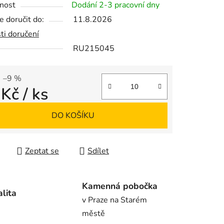
nost
Dodání 2-3 pracovní dny
 doručit do:
11.8.2026
ti doručení
RU215045
ek.
–9 %
 Kč
/ ks
 cena:
DO KOŠÍKU
Zeptat se
Sdílet
Kamenná pobočka
alita
v Praze na Starém
městě