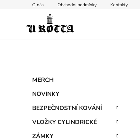
Přejít
O nás
Obchodní podmínky
Kontakty
na
obsah
P
K
Přeskočit
MERCH
a
kategorie
o
t
s
NOVINKY
e
t
g
BEZPEČNOSTNÍ KOVÁNÍ
r
o
a
r
VLOŽKY CYLINDRICKÉ
i
n
e
n
ZÁMKY