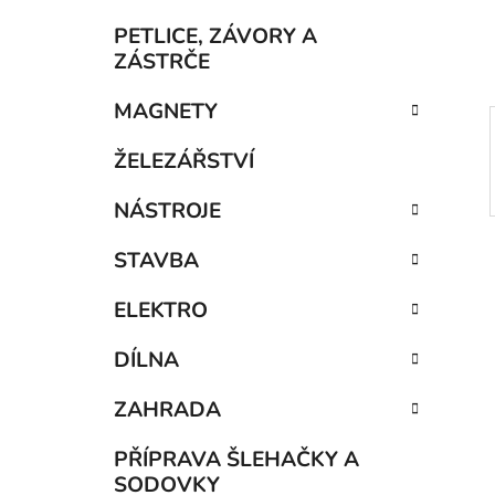
í
p
PETLICE, ZÁVORY A
a
ZÁSTRČE
n
MAGNETY
e
l
ŽELEZÁŘSTVÍ
NÁSTROJE
STAVBA
ELEKTRO
DÍLNA
ZAHRADA
PŘÍPRAVA ŠLEHAČKY A
SODOVKY