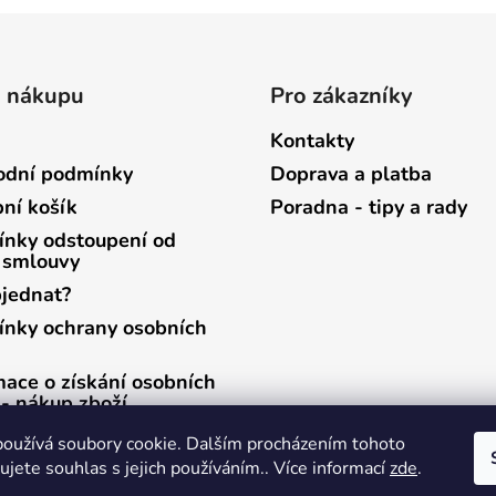
o nákupu
Pro zákazníky
Kontakty
dní podmínky
Doprava a platba
ní košík
Poradna - tipy a rady
nky odstoupení od
 smlouvy
bjednat?
nky ochrany osobních
mace o získání osobních
 - nákup zboží
mace o získání osobních
oužívá soubory cookie. Dalším procházením tohoto
 - zasílání newsletterů
jete souhlas s jejich používáním.. Více informací
zde
.