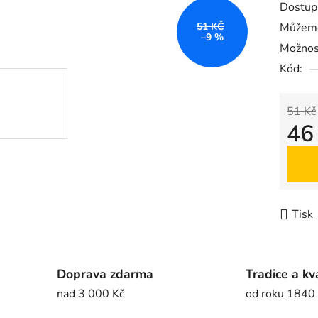
Dostup
je
51 KČ
Můžeme
0,0
–9 %
Možnos
z
5
Kód:
hvězdič
51 Kč
46
Měrná
Tisk
Doprava zdarma
Tradice a kv
nad 3 000 Kč
od roku 1840