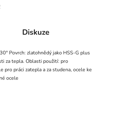
!
Diskuze
130° Povrch: zlatohnědý jako HSS-G plus
i za tepla. Oblasti použití: pro
pro práci zatepla a za studena, ocele ke
rné ocele