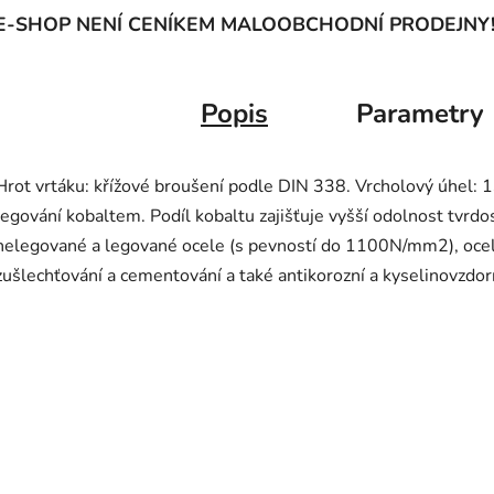
E-SHOP NENÍ CENÍKEM MALOOBCHODNÍ PRODEJNY
Popis
Parametry
Hrot vrtáku: křížové broušení podle DIN 338. Vrcholový úhel: 
legování kobaltem. Podíl kobaltu zajišťuje vyšší odolnost tvrdost
nelegované a legované ocele (s pevností do 1100N/mm2), ocele 
zušlechťování a cementování a také antikorozní a kyselinovzdo