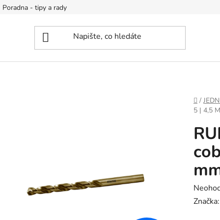
Poradna - tipy a rady
DOMŮ
/
JEDN
5 | 4,5 
RU
cob
m
Průměr
Neoho
hodnoc
Značka
produk