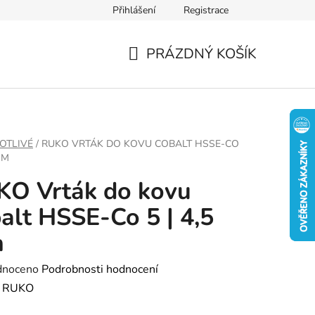
Přihlášení
Registrace
PRÁZDNÝ KOŠÍK
NÁKUPNÍ
KOŠÍK
OTLIVÉ
/
RUKO VRTÁK DO KOVU COBALT HSSE-CO
MM
KO Vrták do kovu
alt HSSE-Co 5 | 4,5
m
né
dnoceno
Podrobnosti hodnocení
ení
:
RUKO
tu