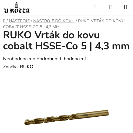
Přejít
Hledat
NÁKUP
na
KOŠÍK
obsah
DOMŮ
/
NÁSTROJE
/
NÁSTROJE DO KOVU
/
RUKO VRTÁK DO KOVU
COBALT HSSE-CO 5 | 4,3 MM
RUKO Vrták do kovu
cobalt HSSE-Co 5 | 4,3 mm
Průměrné
Neohodnoceno
Podrobnosti hodnocení
hodnocení
Značka:
RUKO
produktu
je
0,0
z
5
hvězdiček.