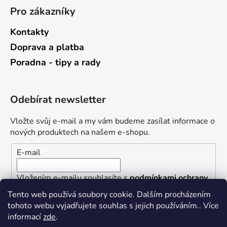
Pro zákazníky
Kontakty
Doprava a platba
Poradna - tipy a rady
Odebírat newsletter
Vložte svůj e-mail a my vám budeme zasílat informace o
nových produktech na našem e-shopu.
E-mail
Vložením e-mailu souhlasíte s
podmínkami ochrany
osobních údajů
Tento web používá soubory cookie. Dalším procházením
tohoto webu vyjadřujete souhlas s jejich používáním.. Více
PŘIHLÁSIT SE
informací
zde
.