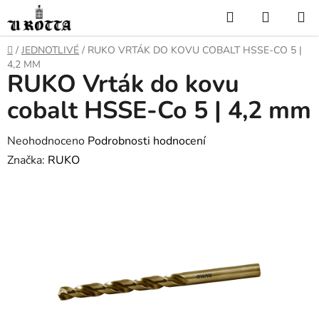
Přejít
Hledat
NÁKUP
na
KOŠÍK
obsah
DOMŮ
/
JEDNOTLIVÉ
/
RUKO VRTÁK DO KOVU COBALT HSSE-CO 5 |
4,2 MM
RUKO Vrták do kovu
cobalt HSSE-Co 5 | 4,2 mm
Průměrné
Neohodnoceno
Podrobnosti hodnocení
hodnocení
Značka:
RUKO
produktu
je
0,0
z
5
hvězdiček.