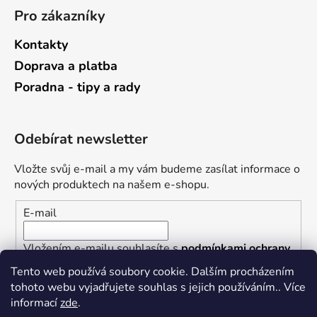
Pro zákazníky
Kontakty
Doprava a platba
Poradna - tipy a rady
Odebírat newsletter
Vložte svůj e-mail a my vám budeme zasílat informace o
nových produktech na našem e-shopu.
E-mail
Vložením e-mailu souhlasíte s
podmínkami ochrany
osobních údajů
Tento web používá soubory cookie. Dalším procházením
tohoto webu vyjadřujete souhlas s jejich používáním.. Více
PŘIHLÁSIT SE
informací
zde
.