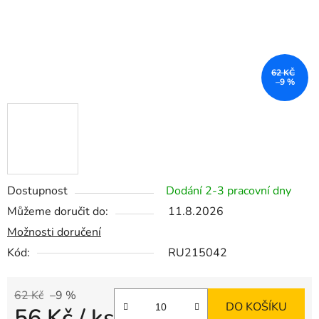
62 KČ
–9 %
Dostupnost
Dodání 2-3 pracovní dny
Můžeme doručit do:
11.8.2026
Možnosti doručení
Kód:
RU215042
62 Kč
–9 %
DO KOŠÍKU
56 Kč
/ ks