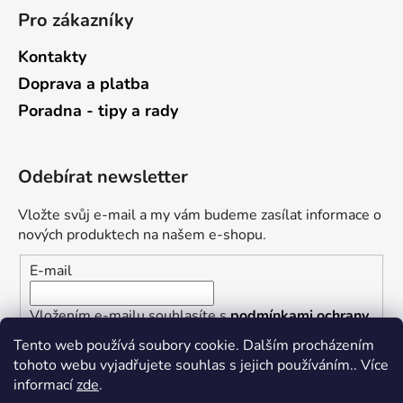
Pro zákazníky
Kontakty
Doprava a platba
Poradna - tipy a rady
Odebírat newsletter
Vložte svůj e-mail a my vám budeme zasílat informace o
nových produktech na našem e-shopu.
E-mail
Vložením e-mailu souhlasíte s
podmínkami ochrany
osobních údajů
Tento web používá soubory cookie. Dalším procházením
tohoto webu vyjadřujete souhlas s jejich používáním.. Více
PŘIHLÁSIT SE
informací
zde
.