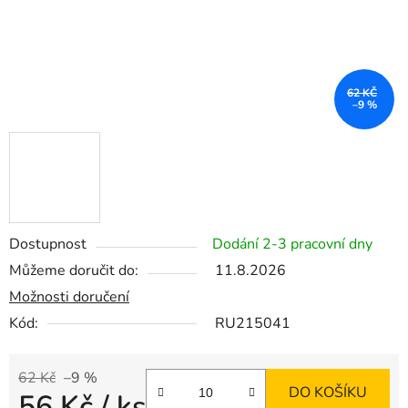
62 KČ
–9 %
Dostupnost
Dodání 2-3 pracovní dny
Můžeme doručit do:
11.8.2026
Možnosti doručení
Kód:
RU215041
62 Kč
–9 %
DO KOŠÍKU
56 Kč
/ ks