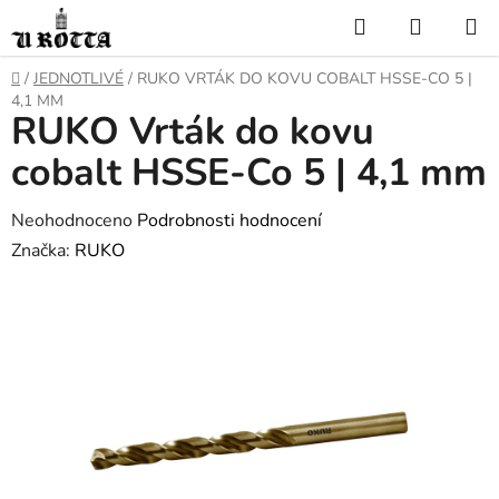
Přejít
Hledat
NÁKUP
na
KOŠÍK
obsah
DOMŮ
/
JEDNOTLIVÉ
/
RUKO VRTÁK DO KOVU COBALT HSSE-CO 5 |
4,1 MM
RUKO Vrták do kovu
cobalt HSSE-Co 5 | 4,1 mm
Průměrné
Neohodnoceno
Podrobnosti hodnocení
hodnocení
Značka:
RUKO
produktu
je
0,0
z
5
hvězdiček.