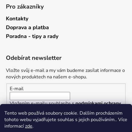
Pro zákazníky
Kontakty
Doprava a platba
Poradna - tipy a rady
Odebírat newsletter
Vložte svůj e-mail a my vám budeme zasílat informace o
nových produktech na našem e-shopu.
E-mail
Vložením e-mailu souhlasíte s
podmínkami ochrany
osobních údajů
Tento web používá soubory cookie. Dalším procházením
tohoto webu vyjadřujete souhlas s jejich používáním.. Více
PŘIHLÁSIT SE
informací
zde
.