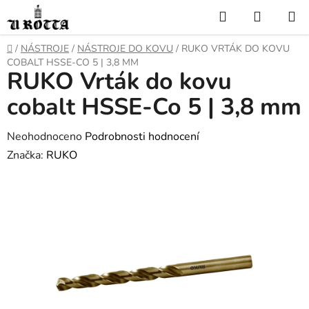
Přejít
Hledat
NÁKUP
na
KOŠÍK
obsah
DOMŮ
/
NÁSTROJE
/
NÁSTROJE DO KOVU
/
RUKO VRTÁK DO KOVU
COBALT HSSE-CO 5 | 3,8 MM
RUKO Vrták do kovu
cobalt HSSE-Co 5 | 3,8 mm
Průměrné
Neohodnoceno
Podrobnosti hodnocení
hodnocení
Značka:
RUKO
produktu
je
0,0
z
5
hvězdiček.