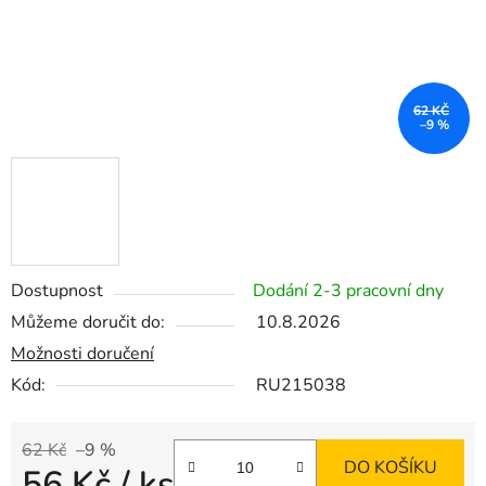
62 KČ
–9 %
Dostupnost
Dodání 2-3 pracovní dny
Můžeme doručit do:
10.8.2026
Možnosti doručení
Kód:
RU215038
62 Kč
–9 %
DO KOŠÍKU
56 Kč
/ ks