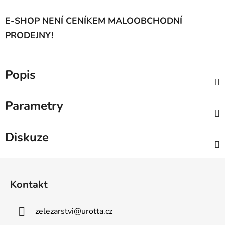
E-SHOP NENÍ CENÍKEM MALOOBCHODNÍ
PRODEJNY!
Popis
Parametry
Diskuze
Z
á
Kontakt
p
a
zelezarstvi
@
urotta.cz
t