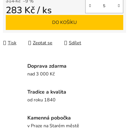
314 Kč
–9 %
283 Kč
/ ks
Měrná cena:
DO KOŠÍKU
Tisk
Zeptat se
Sdílet
Doprava zdarma
nad 3 000 Kč
Tradice a kvalita
od roku 1840
Kamenná pobočka
v Praze na Starém městě