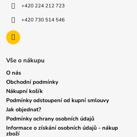
í
+420 224 212 723
+420 730 514 546
Vše o nákupu
O nás
Obchodní podmínky
Nákupní košík
Podmínky odstoupení od kupní smlouvy
Jak objednat?
Podmínky ochrany osobních údajů
Informace o získání osobních údajů - nákup
zboží