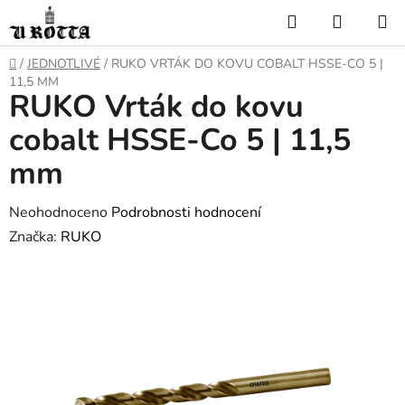
Přejít
Hledat
NÁKUP
na
KOŠÍK
obsah
DOMŮ
/
JEDNOTLIVÉ
/
RUKO VRTÁK DO KOVU COBALT HSSE-CO 5 |
11,5 MM
RUKO Vrták do kovu
cobalt HSSE-Co 5 | 11,5
mm
Průměrné
Neohodnoceno
Podrobnosti hodnocení
hodnocení
Značka:
RUKO
produktu
je
0,0
z
5
hvězdiček.