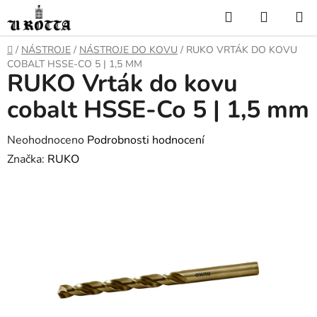
Přejít
Hledat
NÁKUP
na
KOŠÍK
obsah
DOMŮ
/
NÁSTROJE
/
NÁSTROJE DO KOVU
/
RUKO VRTÁK DO KOVU
COBALT HSSE-CO 5 | 1,5 MM
RUKO Vrták do kovu
cobalt HSSE-Co 5 | 1,5 mm
Průměrné
Neohodnoceno
Podrobnosti hodnocení
hodnocení
Značka:
RUKO
produktu
je
0,0
z
5
hvězdiček.