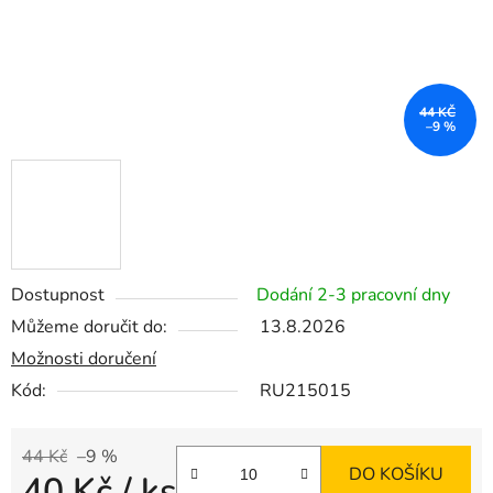
44 KČ
–9 %
Dostupnost
Dodání 2-3 pracovní dny
Můžeme doručit do:
13.8.2026
Možnosti doručení
Kód:
RU215015
44 Kč
–9 %
DO KOŠÍKU
40 Kč
/ ks