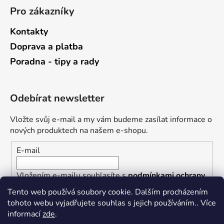
Pro zákazníky
Kontakty
Doprava a platba
Poradna - tipy a rady
Odebírat newsletter
Vložte svůj e-mail a my vám budeme zasílat informace o
nových produktech na našem e-shopu.
E-mail
Vložením e-mailu souhlasíte s
podmínkami ochrany
osobních údajů
Tento web používá soubory cookie. Dalším procházením
tohoto webu vyjadřujete souhlas s jejich používáním.. Více
PŘIHLÁSIT SE
informací
zde
.