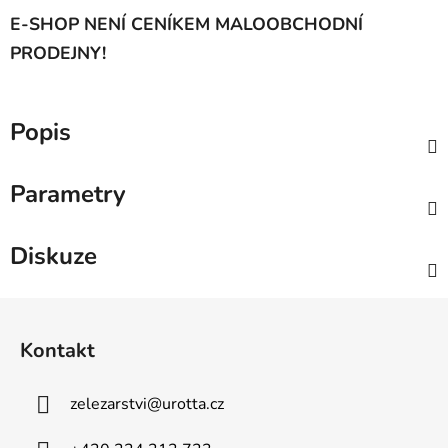
E-SHOP NENÍ CENÍKEM MALOOBCHODNÍ
PRODEJNY!
Popis
Parametry
Diskuze
Z
á
Kontakt
p
a
zelezarstvi
@
urotta.cz
t
í