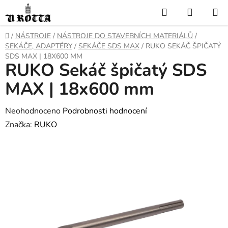
Přejít
Hledat
NÁKUP
na
KOŠÍK
obsah
DOMŮ
/
NÁSTROJE
/
NÁSTROJE DO STAVEBNÍCH MATERIÁLŮ
/
SEKÁČE, ADAPTÉRY
/
SEKÁČE SDS MAX
/
RUKO SEKÁČ ŠPIČATÝ
SDS MAX | 18X600 MM
RUKO Sekáč špičatý SDS
MAX | 18x600 mm
Průměrné
Neohodnoceno
Podrobnosti hodnocení
hodnocení
Značka:
RUKO
produktu
je
0,0
z
5
hvězdiček.