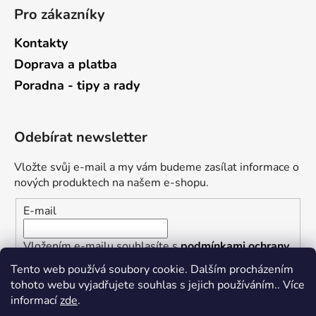
Pro zákazníky
Kontakty
Doprava a platba
Poradna - tipy a rady
Odebírat newsletter
Vložte svůj e-mail a my vám budeme zasílat informace o
nových produktech na našem e-shopu.
E-mail
Vložením e-mailu souhlasíte s
podmínkami ochrany
osobních údajů
Tento web používá soubory cookie. Dalším procházením
tohoto webu vyjadřujete souhlas s jejich používáním.. Více
PŘIHLÁSIT SE
informací
zde
.