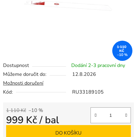
1 110
KČ
–10 %
Dostupnost
Dodání 2-3 pracovní dny
Můžeme doručit do:
12.8.2026
Možnosti doručení
Kód:
RU33189105
1 110 Kč
–10 %
999 Kč
/ bal
Měrná cena:
DO KOŠÍKU