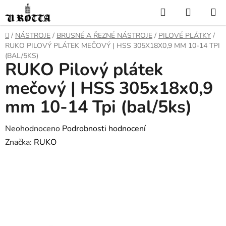
Přejít
Hledat
NÁKUP
na
KOŠÍK
obsah
DOMŮ
/
NÁSTROJE
/
BRUSNÉ A ŘEZNÉ NÁSTROJE
/
PILOVÉ PLÁTKY
/
RUKO PILOVÝ PLÁTEK MEČOVÝ | HSS 305X18X0,9 MM 10-14 TPI
(BAL/5KS)
RUKO Pilový plátek
mečový | HSS 305x18x0,9
mm 10-14 Tpi (bal/5ks)
Průměrné
Neohodnoceno
Podrobnosti hodnocení
hodnocení
Značka:
RUKO
produktu
je
0,0
z
5
hvězdiček.