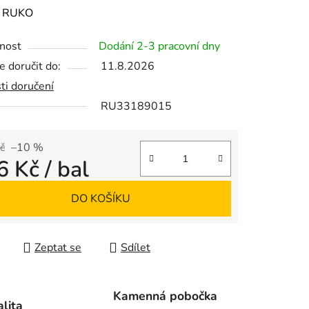
ení
:
RUKO
tu
nost
Dodání 2-3 pracovní dny
 doručit do:
11.8.2026
ti doručení
RU33189015
ek.
č
–10 %
6 Kč
/ bal
 cena:
DO KOŠÍKU
Zeptat se
Sdílet
Kamenná pobočka
alita