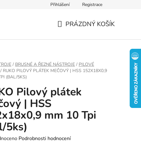
Přihlášení
Registrace
PRÁZDNÝ KOŠÍK
NÁKUPNÍ
KOŠÍK
TROJE
/
BRUSNÉ A ŘEZNÉ NÁSTROJE
/
PILOVÉ
/
RUKO PILOVÝ PLÁTEK MEČOVÝ | HSS 152X18X0,9
PI (BAL/5KS)
O Pilový plátek
čový | HSS
x18x0,9 mm 10 Tpi
l/5ks)
né
dnoceno
Podrobnosti hodnocení