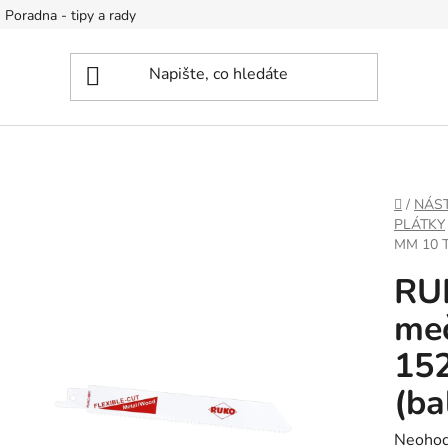
Poradna - tipy a rady
DOMŮ
/
NÁS
PLÁTKY
MM 10 T
RUK
me
152
(ba
Průměr
Neoho