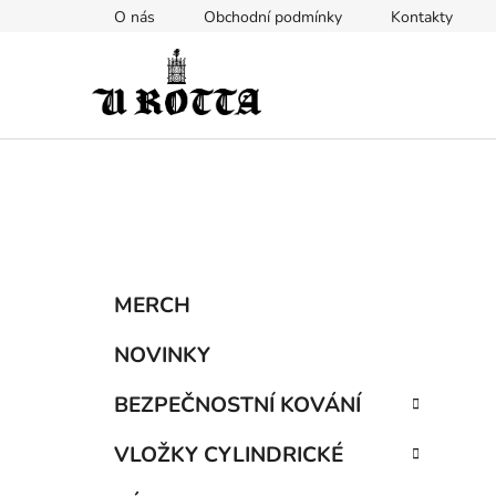
Přejít
O nás
Obchodní podmínky
Kontakty
na
obsah
P
K
Přeskočit
MERCH
a
kategorie
o
t
s
NOVINKY
e
t
g
BEZPEČNOSTNÍ KOVÁNÍ
r
o
a
r
VLOŽKY CYLINDRICKÉ
i
n
e