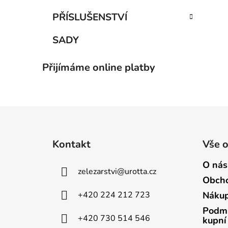
PŘÍSLUŠENSTVÍ
SADY
Přijímáme online platby
Z
á
Kontakt
Vše 
p
a
O nás
zelezarstvi
@
urotta.cz
t
Obcho
í
+420 224 212 723
Nákup
Podmí
+420 730 514 546
kupní