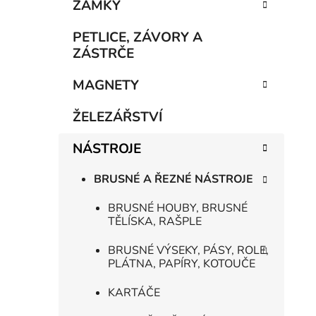
n
ZÁMKY
í
p
PETLICE, ZÁVORY A
a
ZÁSTRČE
n
MAGNETY
e
l
ŽELEZÁŘSTVÍ
NÁSTROJE
BRUSNÉ A ŘEZNÉ NÁSTROJE
BRUSNÉ HOUBY, BRUSNÉ
TĚLÍSKA, RAŠPLE
BRUSNÉ VÝSEKY, PÁSY, ROLE,
PLÁTNA, PAPÍRY, KOTOUČE
KARTÁČE