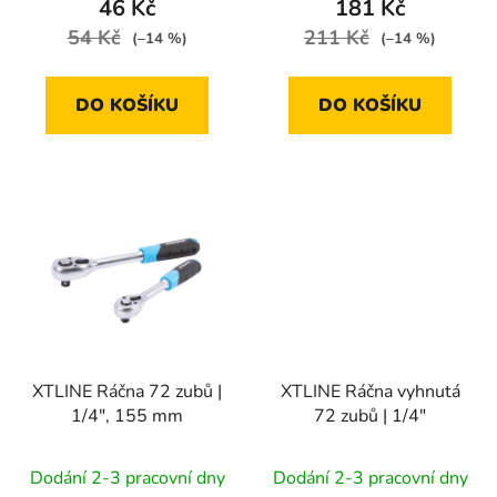
46 Kč
181 Kč
ů
54 Kč
211 Kč
(–14 %)
(–14 %)
DO KOŠÍKU
DO KOŠÍKU
XTLINE Ráčna 72 zubů |
XTLINE Ráčna vyhnutá
1/4", 155 mm
72 zubů | 1/4"
Dodání 2-3 pracovní dny
Dodání 2-3 pracovní dny