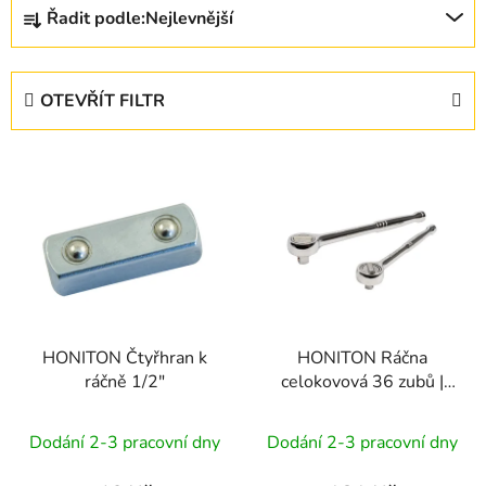
Ř
Řadit podle:
Nejlevnější
a
z
e
OTEVŘÍT FILTR
n
í
V
p
ý
r
p
o
i
d
s
u
p
k
r
t
HONITON Čtyřhran k
HONITON Ráčna
o
ů
ráčně 1/2"
celokovová 36 zubů |
d
1/4" / 150 mm
u
Dodání 2-3 pracovní dny
Dodání 2-3 pracovní dny
k
t