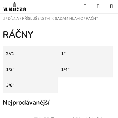
Přejít
Hledat
NÁKUP
na
KOŠÍK
obsah
DOMŮ
/
DÍLNA
/
PŘÍSLUŠENSTVÍ K SADÁM HLAVIC
/
RÁČNY
RÁČNY
2V1
1"
1/2"
1/4"
3/8"
Nejprodávanější