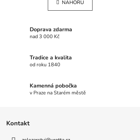
k
NAHORU
á
o
d
v
a
á
c
n
Doprava zdarma
í
í
nad 3 000 Kč
p
r
v
Tradice a kvalita
k
od roku 1840
y
v
ý
Kamenná pobočka
p
v Praze na Starém městě
i
s
u
Z
á
Kontakt
p
a