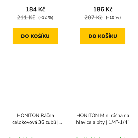
184 Kč
186 Kč
211 Kč
207 Kč
(–12 %)
(–10 %)
DO KOŠÍKU
DO KOŠÍKU
HONITON Ráčna
HONITON Mini ráčna na
celokovová 36 zubů |
hlavice a bity | 1/4”-1/4"
3/8" / 200 mm