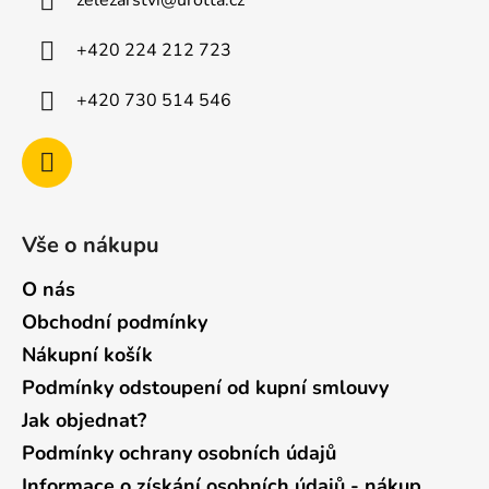
zelezarstvi
@
urotta.cz
t
í
+420 224 212 723
+420 730 514 546
Vše o nákupu
O nás
Obchodní podmínky
Nákupní košík
Podmínky odstoupení od kupní smlouvy
Jak objednat?
Podmínky ochrany osobních údajů
Informace o získání osobních údajů - nákup