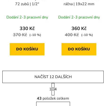
72 zubů | 1/2"
ráčna | 19x22 mm
Dodání 2-3 pracovní dny
Dodání 2-3 pracovní dny
330 Kč
360 Kč
370 Kč
400 Kč
(–10 %)
(–10 %)
DO KOŠÍKU
DO KOŠÍKU
NAČÍST 12 DALŠÍCH
S
1
t
4
r
O
á
43
položek celkem
v
n
l