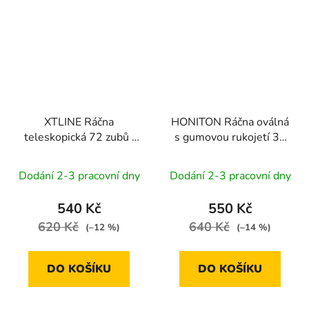
XTLINE Ráčna
HONITON Ráčna oválná
teleskopická 72 zubů |
s gumovou rukojetí 36
3/8", 215-315 mm
zubů | 3/8" / 200 mm
Dodání 2-3 pracovní dny
Dodání 2-3 pracovní dny
540 Kč
550 Kč
620 Kč
640 Kč
(–12 %)
(–14 %)
DO KOŠÍKU
DO KOŠÍKU