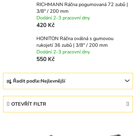
RICHMANN Ráčna pogumovaná 72 zubů |
3/8" / 200 mm
Dodání 2-3 pracovní dny
420 Kč
HONITON Ráčna oválná s gumovou
rukojetí 36 zubů | 3/8" / 200 mm
Dodání 2-3 pracovní dny
550 Kč
Ř
Řadit podle:
Nejlevnější
a
z
e
OTEVŘÍT FILTR
n
í
V
p
ý
r