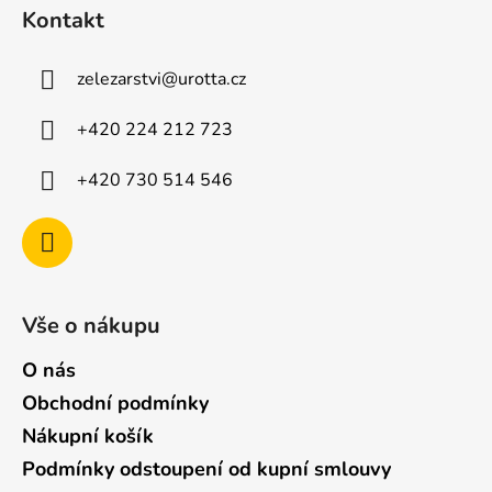
á
i
Kontakt
p
s
u
a
zelezarstvi
@
urotta.cz
t
í
+420 224 212 723
+420 730 514 546
Vše o nákupu
O nás
Obchodní podmínky
Nákupní košík
Podmínky odstoupení od kupní smlouvy