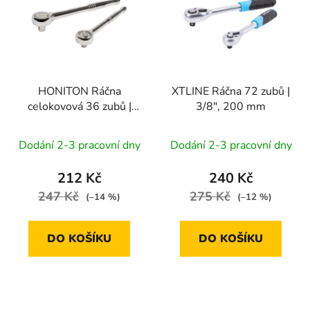
p
o
i
d
s
u
p
k
r
t
HONITON Ráčna
XTLINE Ráčna 72 zubů |
o
ů
celokovová 36 zubů |
3/8", 200 mm
d
3/8" / 200 mm
u
Dodání 2-3 pracovní dny
Dodání 2-3 pracovní dny
k
t
212 Kč
240 Kč
ů
247 Kč
275 Kč
(–14 %)
(–12 %)
DO KOŠÍKU
DO KOŠÍKU