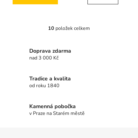
10
položek celkem
O
v
l
Doprava zdarma
á
d
nad 3 000 Kč
a
c
í
Tradice a kvalita
p
od roku 1840
r
v
k
Kamenná pobočka
y
v Praze na Starém městě
v
ý
Z
p