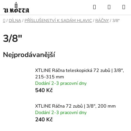
Přejít
Hledat
NÁKUP
na
KOŠÍK
obsah
DOMŮ
/
DÍLNA
/
PŘÍSLUŠENSTVÍ K SADÁM HLAVIC
/
RÁČNY
/
3/8"
3/8"
Nejprodávanější
XTLINE Ráčna teleskopická 72 zubů | 3/8",
215-315 mm
Dodání 2-3 pracovní dny
540 Kč
XTLINE Ráčna 72 zubů | 3/8", 200 mm
Dodání 2-3 pracovní dny
240 Kč