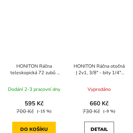
HONITON Ráčna
HONITON Ráčna otočná
teleskopická 72 zubů |
| 2v1, 3/8" - bity 1/4",
3/8" 220-320 mm
168 mm
Dodání 2-3 pracovní dny
Vyprodáno
595 Kč
660 Kč
700 Kč
730 Kč
(–15 %)
(–9 %)
DO KOŠÍKU
DETAIL