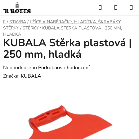
Přejít
Hledat
NÁKUP
na
KOŠÍK
obsah
DOMŮ
/
STAVBA
/
LŽÍCE A NABĚRAČKY, HLADÍTKA, ŠKRABÁKY,
STĚRKY
/
STĚRKY
/
KUBALA STĚRKA PLASTOVÁ | 250 MM,
HLADKÁ
KUBALA Stěrka plastová |
250 mm, hladká
Průměrné
Neohodnoceno
Podrobnosti hodnocení
hodnocení
Značka:
KUBALA
produktu
je
0,0
z
5
hvězdiček.