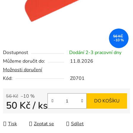
56 KČ
–10 %
Dostupnost
Dodání 2-3 pracovní dny
Můžeme doručit do:
11.8.2026
Možnosti doručení
Kód:
Z0701
56 Kč
–10 %
DO KOŠÍKU
50 Kč
/ ks
Měrná cena:
Tisk
Zeptat se
Sdílet