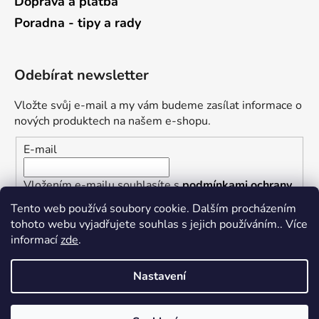
Doprava a platba
Poradna - tipy a rady
Odebírat newsletter
Vložte svůj e-mail a my vám budeme zasílat informace o
nových produktech na našem e-shopu.
E-mail
Vložením e-mailu souhlasíte s
podmínkami ochrany
osobních údajů
Tento web používá soubory cookie. Dalším procházením
tohoto webu vyjadřujete souhlas s jejich používáním.. Více
PŘIHLÁSIT SE
informací
zde
.
Nastavení
Vytvořil Shoptet