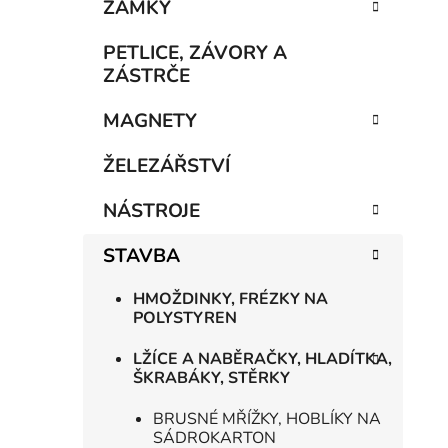
n
ZÁMKY
í
p
PETLICE, ZÁVORY A
a
ZÁSTRČE
n
MAGNETY
e
l
ŽELEZÁŘSTVÍ
NÁSTROJE
STAVBA
HMOŽDINKY, FRÉZKY NA
POLYSTYREN
LŽÍCE A NABĚRAČKY, HLADÍTKA,
ŠKRABÁKY, STĚRKY
BRUSNÉ MŘÍŽKY, HOBLÍKY NA
SÁDROKARTON