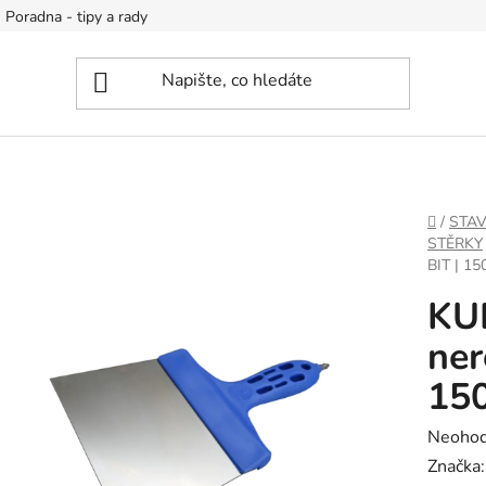
Poradna - tipy a rady
DOMŮ
/
STA
STĚRKY
BIT | 1
KU
ner
15
Průměr
Neoho
hodnoc
Značka