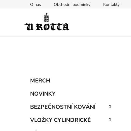
Přejít
O nás
Obchodní podmínky
Kontakty
na
obsah
P
K
Přeskočit
MERCH
a
kategorie
o
t
s
NOVINKY
e
t
g
BEZPEČNOSTNÍ KOVÁNÍ
r
o
a
r
VLOŽKY CYLINDRICKÉ
i
n
e