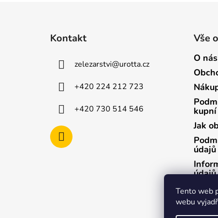
Z
á
Kontakt
Vše 
p
a
O nás
zelezarstvi
@
urotta.cz
t
Obcho
í
+420 224 212 723
Nákup
Podmí
+420 730 514 546
kupní
Jak o
Podmí
údajů
Infor
údajů
Infor
Tento web p
údajů
webu vyjadřu