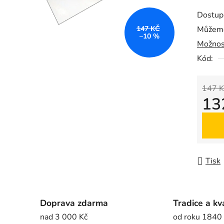
produk
Dostup
je
147 KČ
Můžeme
0,0
–10 %
Možnos
z
5
Kód:
hvězdič
147 K
13
Měrná
Tisk
Doprava zdarma
Tradice a kv
nad 3 000 Kč
od roku 1840