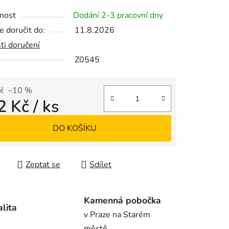
tu
nost
Dodání 2-3 pracovní dny
 doručit do:
11.8.2026
ti doručení
Z0545
ek.
č
–10 %
2 Kč
/ ks
 cena:
DO KOŠÍKU
Zeptat se
Sdílet
Kamenná pobočka
alita
v Praze na Starém
městě