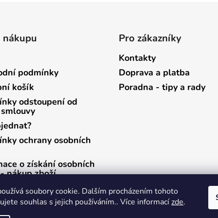
o nákupu
Pro zákazníky
Kontakty
dní podmínky
Doprava a platba
ní košík
Poradna - tipy a rady
nky odstoupení od
 smlouvy
bjednat?
nky ochrany osobních
mace o získání osobních
 - nákup zboží
mace o získání osobních
oužívá soubory cookie. Dalším procházením tohoto
 - zasílání newsletterů
jete souhlas s jejich používáním.. Více informací
zde
.