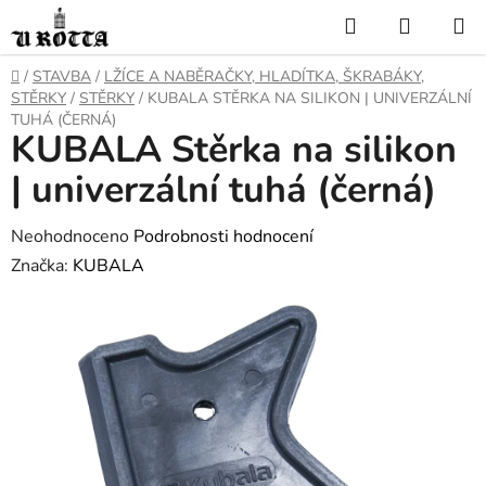
Přejít
Hledat
NÁKUP
na
KOŠÍK
obsah
DOMŮ
/
STAVBA
/
LŽÍCE A NABĚRAČKY, HLADÍTKA, ŠKRABÁKY,
STĚRKY
/
STĚRKY
/
KUBALA STĚRKA NA SILIKON | UNIVERZÁLNÍ
TUHÁ (ČERNÁ)
KUBALA Stěrka na silikon
| univerzální tuhá (černá)
Průměrné
Neohodnoceno
Podrobnosti hodnocení
hodnocení
Značka:
KUBALA
produktu
je
0,0
z
5
hvězdiček.