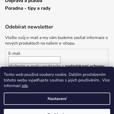
Doprava a platba
Poradna - tipy a rady
Odebírat newsletter
Vložte svůj e-mail a my vám budeme zasílat informace o
nových produktech na našem e-shopu.
E-mail
Vložením e-mailu souhlasíte s
podmínkami ochrany
osobních údajů
Tento web používá soubory cookie. Dalším procházením
tohoto webu vyjadřujete souhlas s jejich používáním.. Více
PŘIHLÁSIT SE
informací
zde
.
Nastavení
Vytvořil Shoptet