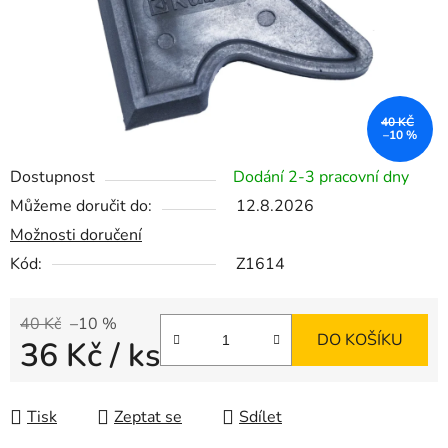
40 KČ
–10 %
Dostupnost
Dodání 2-3 pracovní dny
Můžeme doručit do:
12.8.2026
Možnosti doručení
Kód:
Z1614
40 Kč
–10 %
DO KOŠÍKU
36 Kč
/ ks
Měrná cena:
Tisk
Zeptat se
Sdílet