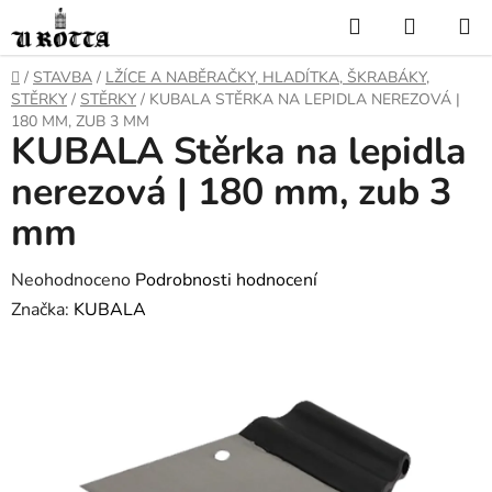
Přejít
Hledat
NÁKUP
na
KOŠÍK
obsah
DOMŮ
/
STAVBA
/
LŽÍCE A NABĚRAČKY, HLADÍTKA, ŠKRABÁKY,
STĚRKY
/
STĚRKY
/
KUBALA STĚRKA NA LEPIDLA NEREZOVÁ |
180 MM, ZUB 3 MM
KUBALA Stěrka na lepidla
nerezová | 180 mm, zub 3
mm
Průměrné
Neohodnoceno
Podrobnosti hodnocení
hodnocení
Značka:
KUBALA
produktu
je
0,0
z
5
hvězdiček.