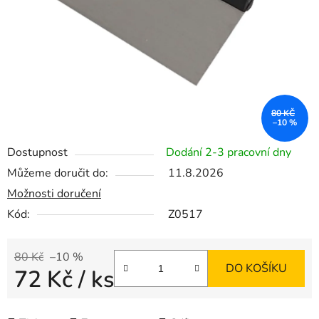
80 KČ
–10 %
Dostupnost
Dodání 2-3 pracovní dny
Můžeme doručit do:
11.8.2026
Možnosti doručení
Kód:
Z0517
80 Kč
–10 %
DO KOŠÍKU
72 Kč
/ ks
Měrná cena: