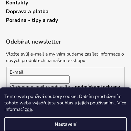
Kontakty
Doprava a platba
Poradna - tipy a rady
Odebírat newsletter
Vložte svůj e-mail a my vám budeme zasílat informace o
nových produktech na našem e-shopu.
E-mail
Vložením e-mailu souhlasíte s
podmínkami ochrany
osobních údajů
Tento web používá soubory cookie. Dalším procházením
tohoto webu vyjadřujete souhlas s jejich používáním.. Více
PŘIHLÁSIT SE
informací
zde
.
Nastavení