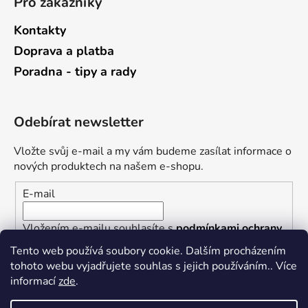
Pro zákazníky
Kontakty
Doprava a platba
Poradna - tipy a rady
Odebírat newsletter
Vložte svůj e-mail a my vám budeme zasílat informace o
nových produktech na našem e-shopu.
E-mail
Vložením e-mailu souhlasíte s
podmínkami ochrany
osobních údajů
Tento web používá soubory cookie. Dalším procházením
tohoto webu vyjadřujete souhlas s jejich používáním.. Více
PŘIHLÁSIT SE
informací
zde
.