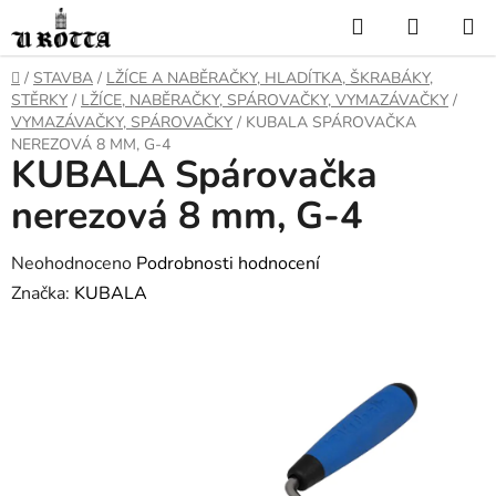
Přejít
Hledat
NÁKUP
na
KOŠÍK
obsah
DOMŮ
/
STAVBA
/
LŽÍCE A NABĚRAČKY, HLADÍTKA, ŠKRABÁKY,
STĚRKY
/
LŽÍCE, NABĚRAČKY, SPÁROVAČKY, VYMAZÁVAČKY
/
VYMAZÁVAČKY, SPÁROVAČKY
/
KUBALA SPÁROVAČKA
NEREZOVÁ 8 MM, G-4
KUBALA Spárovačka
nerezová 8 mm, G-4
Průměrné
Neohodnoceno
Podrobnosti hodnocení
hodnocení
Značka:
KUBALA
produktu
je
0,0
z
5
hvězdiček.