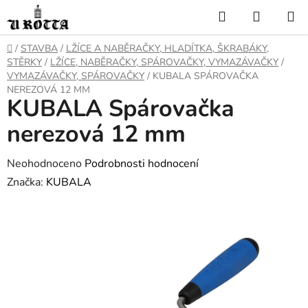
Přejít
Hledat
NÁKUP
na
KOŠÍK
obsah
DOMŮ
/
STAVBA
/
LŽÍCE A NABĚRAČKY, HLADÍTKA, ŠKRABÁKY,
STĚRKY
/
LŽÍCE, NABĚRAČKY, SPÁROVAČKY, VYMAZÁVAČKY
/
VYMAZÁVAČKY, SPÁROVAČKY
/
KUBALA SPÁROVAČKA
NEREZOVÁ 12 MM
KUBALA Spárovačka
nerezová 12 mm
Průměrné
Neohodnoceno
Podrobnosti hodnocení
hodnocení
Značka:
KUBALA
produktu
je
0,0
z
5
hvězdiček.