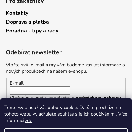
Pro zákazníky
Kontakty
Doprava a platba
Poradna - tipy a rady
Odebírat newsletter
Vložte svůj e-mail a my vám budeme zasílat informace o
nových produktech na našem e-shopu.
E-mail
Vložením e-mailu souhlasíte s
podmínkami ochrany
osobních údajů
Tento web používá soubory cookie. Dalším procházením
tohoto webu vyjadřujete souhlas s jejich používáním.. Více
PŘIHLÁSIT SE
informací
zde
.