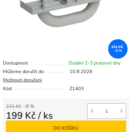
221 KČ
–9 %
Dostupnost
Dodání 2-3 pracovní dny
Můžeme doručit do:
10.8.2026
Možnosti doručení
Kód:
Z1403
221 Kč
–9 %
199 Kč
/ ks
Měrná cena:
DO KOŠÍKU