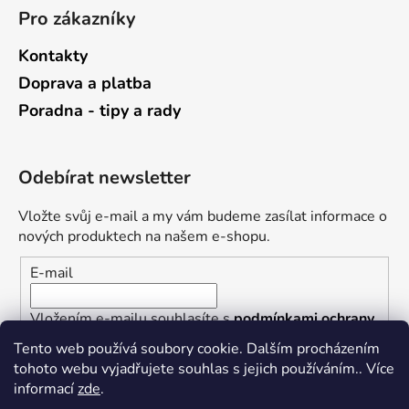
Pro zákazníky
Kontakty
Doprava a platba
Poradna - tipy a rady
Odebírat newsletter
Vložte svůj e-mail a my vám budeme zasílat informace o
nových produktech na našem e-shopu.
E-mail
Vložením e-mailu souhlasíte s
podmínkami ochrany
osobních údajů
Tento web používá soubory cookie. Dalším procházením
tohoto webu vyjadřujete souhlas s jejich používáním.. Více
PŘIHLÁSIT SE
informací
zde
.