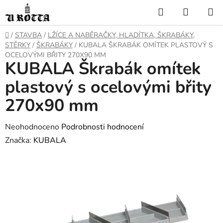
Přejít
Hledat
NÁKUP
na
KOŠÍK
obsah
DOMŮ
/
STAVBA
/
LŽÍCE A NABĚRAČKY, HLADÍTKA, ŠKRABÁKY,
STĚRKY
/
ŠKRABÁKY
/
KUBALA ŠKRABÁK OMÍTEK PLASTOVÝ S
OCELOVÝMI BŘITY 270X90 MM
KUBALA Škrabák omítek
plastový s ocelovými břity
270x90 mm
Průměrné
Neohodnoceno
Podrobnosti hodnocení
hodnocení
Značka:
KUBALA
produktu
je
0,0
z
5
hvězdiček.