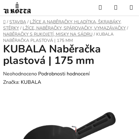
Přejít
Hledat
NÁKUP
na
KOŠÍK
obsah
DOMŮ
/
STAVBA
/
LŽÍCE A NABĚRAČKY, HLADÍTKA, ŠKRABÁKY,
STĚRKY
/
LŽÍCE, NABĚRAČKY, SPÁROVAČKY, VYMAZÁVAČKY
/
NABĚRAČKY S RUKOJETÍ, MISKY NA SÁDRU
/
KUBALA
NABĚRAČKA PLASTOVÁ | 175 MM
KUBALA Naběračka
plastová | 175 mm
Průměrné
Neohodnoceno
Podrobnosti hodnocení
hodnocení
Značka:
KUBALA
produktu
je
0,0
z
5
hvězdiček.