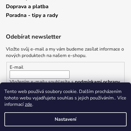
Doprava a platba
Poradna - tipy a rady
Odebírat newsletter
Vložte svůj e-mail a my vám budeme zasílat informace o
nových produktech na našem e-shopu.
E-mail
Vložením e-mailu souhlasíte s
podmínkami ochrany
osobních údajů
Tento web používá soubory cookie. Dalším procházením
tohoto webu vyjadřujete souhlas s jejich používáním.. Více
PŘIHLÁSIT SE
informací
zde
.
Nastavení