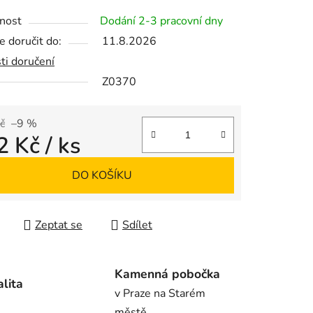
tu
nost
Dodání 2-3 pracovní dny
 doručit do:
11.8.2026
ti doručení
Z0370
ek.
č
–9 %
2 Kč
/ ks
 cena:
DO KOŠÍKU
Zeptat se
Sdílet
Kamenná pobočka
alita
v Praze na Starém
městě