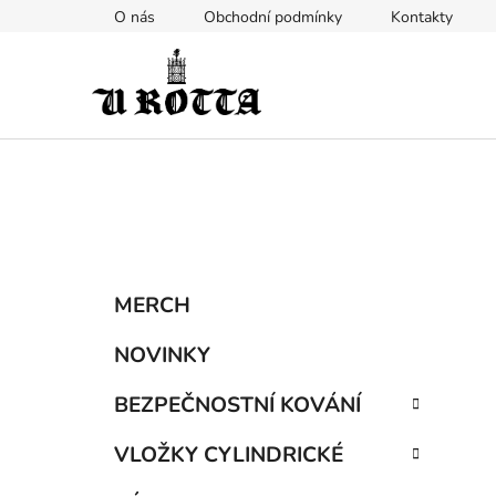
Přejít
O nás
Obchodní podmínky
Kontakty
na
obsah
P
K
Přeskočit
MERCH
a
kategorie
o
t
s
NOVINKY
e
t
g
BEZPEČNOSTNÍ KOVÁNÍ
r
o
a
r
VLOŽKY CYLINDRICKÉ
i
n
e