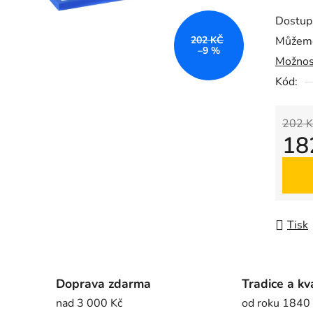
produk
Dostup
je
202 KČ
Můžeme
0,0
–9 %
Možnos
z
5
Kód:
hvězdič
202 K
18
Měrná
Tisk
Doprava zdarma
Tradice a kv
nad 3 000 Kč
od roku 1840