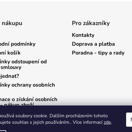
o nákupu
Pro zákazníky
Kontakty
dní podmínky
Doprava a platba
ní košík
Poradna - tipy a rady
nky odstoupení od
 smlouvy
bjednat?
nky ochrany osobních
mace o získání osobních
 - nákup zboží
mace o získání osobních
oužívá soubory cookie. Dalším procházením tohoto
 - zasílání newsletterů
jete souhlas s jejich používáním.. Více informací
zde
.