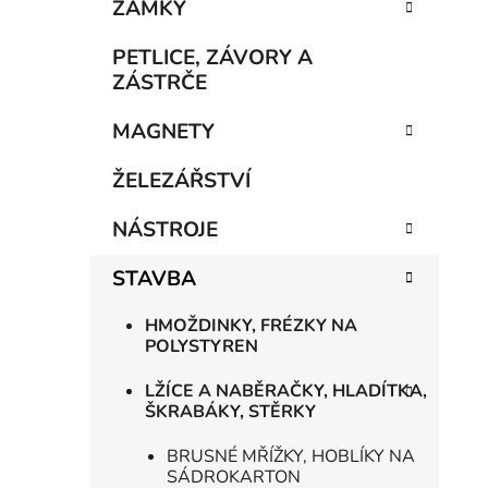
n
ZÁMKY
í
p
PETLICE, ZÁVORY A
a
ZÁSTRČE
n
MAGNETY
e
l
ŽELEZÁŘSTVÍ
NÁSTROJE
STAVBA
HMOŽDINKY, FRÉZKY NA
POLYSTYREN
LŽÍCE A NABĚRAČKY, HLADÍTKA,
ŠKRABÁKY, STĚRKY
BRUSNÉ MŘÍŽKY, HOBLÍKY NA
SÁDROKARTON