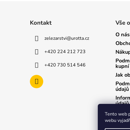
Z
á
Kontakt
Vše 
p
a
O nás
zelezarstvi
@
urotta.cz
t
Obcho
í
+420 224 212 723
Nákup
Podmí
+420 730 514 546
kupní
Jak o
Podmí
údajů
Infor
údajů
Infor
Tento web p
údajů
webu vyjadřu