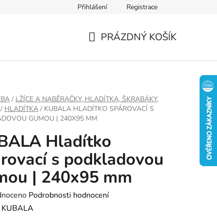
Přihlášení
Registrace
PRÁZDNÝ KOŠÍK
NÁKUPNÍ
KOŠÍK
VBA
/
LŽÍCE A NABĚRAČKY, HLADÍTKA, ŠKRABÁKY,
/
HLADÍTKA
/
KUBALA HLADÍTKO SPÁROVACÍ S
DOVOU GUMOU | 240X95 MM
BALA Hladítko
rovací s podkladovou
mou | 240x95 mm
né
dnoceno
Podrobnosti hodnocení
ení
:
KUBALA