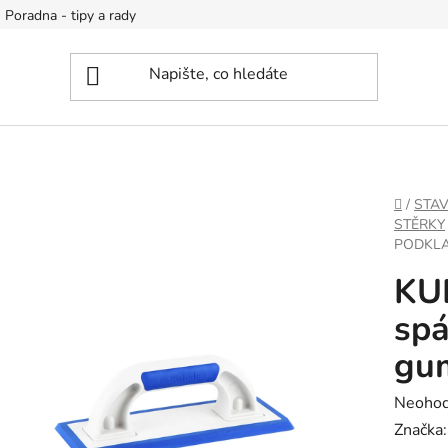
Poradna - tipy a rady
DOMŮ
/
STA
STĚRKY
PODKLA
KU
spá
gu
Průměr
Neoho
hodnoc
Značka