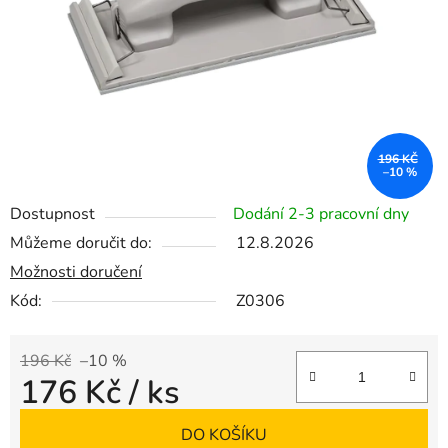
196 KČ
–10 %
Dostupnost
Dodání 2-3 pracovní dny
Můžeme doručit do:
12.8.2026
Možnosti doručení
Kód:
Z0306
196 Kč
–10 %
176 Kč
/ ks
Měrná cena:
DO KOŠÍKU