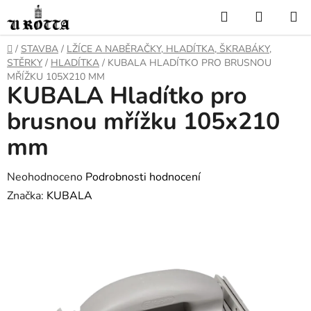
Přejít
Hledat
NÁKUP
na
KOŠÍK
obsah
DOMŮ
/
STAVBA
/
LŽÍCE A NABĚRAČKY, HLADÍTKA, ŠKRABÁKY,
STĚRKY
/
HLADÍTKA
/
KUBALA HLADÍTKO PRO BRUSNOU
MŘÍŽKU 105X210 MM
KUBALA Hladítko pro
brusnou mřížku 105x210
mm
Průměrné
Neohodnoceno
Podrobnosti hodnocení
hodnocení
Značka:
KUBALA
produktu
je
0,0
z
5
hvězdiček.