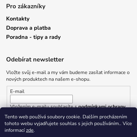
Pro zákazníky
Kontakty
Doprava a platba
Poradna - tipy a rady
Odebírat newsletter
Vložte svůj e-mail a my vám budeme zasílat informace o
nových produktech na našem e-shopu.
E-mail
Vložením e-mailu souhlasíte s
podmínkami ochrany
osobních údajů
Tento web používá soubory cookie. Dalším procházením
tohoto webu vyjadřujete souhlas s jejich používáním.. Více
PŘIHLÁSIT SE
informací
zde
.