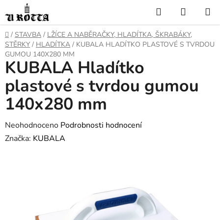
Přejít
Hledat
NÁKUP
na
KOŠÍK
obsah
DOMŮ
/
STAVBA
/
LŽÍCE A NABĚRAČKY, HLADÍTKA, ŠKRABÁKY,
STĚRKY
/
HLADÍTKA
/
KUBALA HLADÍTKO PLASTOVÉ S TVRDOU
GUMOU 140X280 MM
KUBALA Hladítko
plastové s tvrdou gumou
140x280 mm
Průměrné
Neohodnoceno
Podrobnosti hodnocení
hodnocení
Značka:
KUBALA
produktu
je
0,0
z
5
hvězdiček.