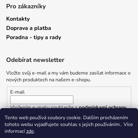
Pro zákazníky
Kontakty
Doprava a platba
Poradna - tipy a rady
Odebírat newsletter
Vložte svůj e-mail a my vám budeme zasílat informace o
nových produktech na našem e-shopu.
E-mail
Vložením e-mailu souhlasíte s
podmínkami ochrany
osobních údajů
Tento web používá soubory cookie. Dalším procházením
tohoto webu vyjadřujete souhlas s jejich používáním.. Více
PŘIHLÁSIT SE
informací
zde
.