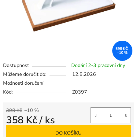
398 KČ
–10 %
Dostupnost
Dodání 2-3 pracovní dny
Můžeme doručit do:
12.8.2026
Možnosti doručení
Kód:
Z0397
398 Kč
–10 %
358 Kč
/ ks
Měrná cena:
DO KOŠÍKU